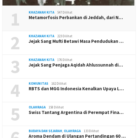
1
KHAZANAH KITA
547 Dilihat
Metamorfosis Perbankan di Jeddah, dari N…
2
KHAZANAH KITA
223 Dilihat
Jejak Sang Mufti Betawi Masa Pendudukan …
3
KHAZANAH KITA
176 Dilihat
Jejak Sang Penjaga Aqidah Ahlussunnah di…
4
KOMUNITAS
162 Dilihat
RBTS dan MGG Indonesia Kenalkan Upaya L…
5
OLAHRAGA
158 Dilihat
Swiss Tantang Argentina di Perempat Fina…
6
BUDAYA DAN SEJARAH
,
OLAHRAGA
133 Dilihat
Aroma Dendam di Ulangan Pertandingan 60 …