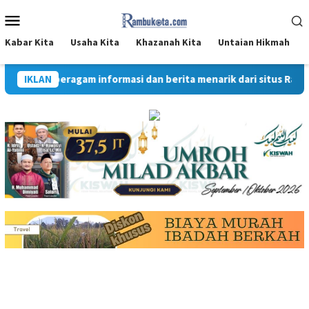
Loncat
Menu
ke
Mobile
konten
Kabar Kita
Usaha Kita
Khazanah Kita
Untaian Hikmah
Dapatkan beragam informasi dan berita menarik dari situs Ram
IKLAN