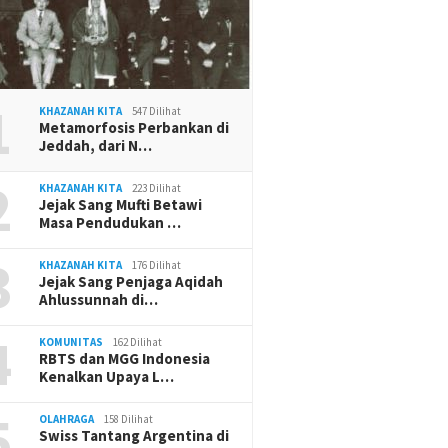
1
KHAZANAH KITA
547 Dilihat
Metamorfosis Perbankan di
Jeddah, dari N…
2
KHAZANAH KITA
223 Dilihat
Jejak Sang Mufti Betawi
Masa Pendudukan …
3
KHAZANAH KITA
176 Dilihat
Jejak Sang Penjaga Aqidah
Ahlussunnah di…
4
KOMUNITAS
162 Dilihat
RBTS dan MGG Indonesia
Kenalkan Upaya L…
5
OLAHRAGA
158 Dilihat
Swiss Tantang Argentina di