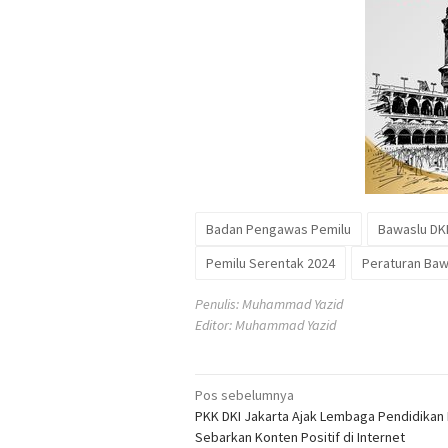
Badan Pengawas Pemilu
Bawaslu DKI
Pemilu Serentak 2024
Peraturan Baw
Penulis: Muhammad Yazid
Editor: Muhammad Yazid
Navigasi
Pos sebelumnya
PKK DKI Jakarta Ajak Lembaga Pendidikan
pos
Sebarkan Konten Positif di Internet