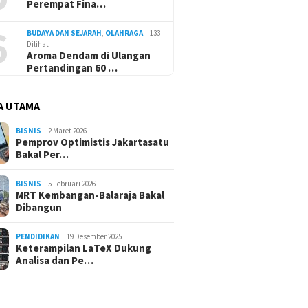
Perempat Fina…
6
BUDAYA DAN SEJARAH
,
OLAHRAGA
133
Dilihat
Aroma Dendam di Ulangan
Pertandingan 60 …
A UTAMA
BISNIS
2 Maret 2026
Pemprov Optimistis Jakartasatu
Bakal Per…
BISNIS
5 Februari 2026
MRT Kembangan-Balaraja Bakal
Dibangun
PENDIDIKAN
19 Desember 2025
Keterampilan LaTeX Dukung
Analisa dan Pe…