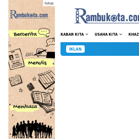
Loncat
tutup
ke
konten
KABAR KITA
USAHA KITA
KHAZ
IKLAN