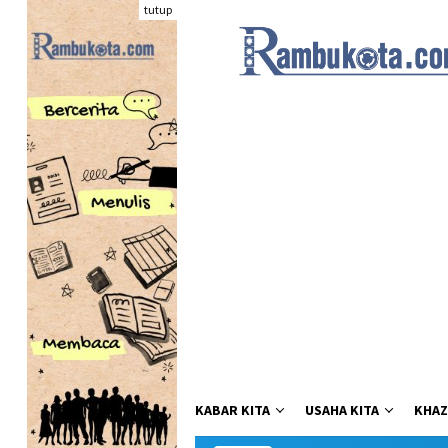
Loncat
tutup
ke
konten
KABAR KITA
USAHA KITA
KHAZ