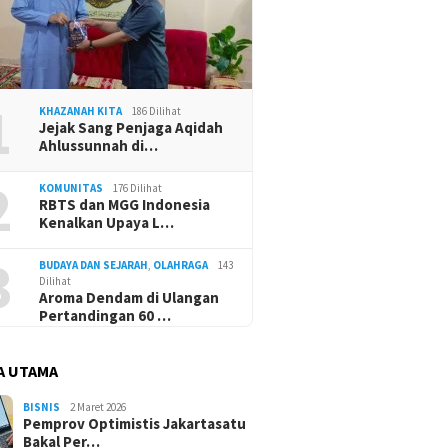
1
KHAZANAH KITA
186 Dilihat
Jejak Sang Penjaga Aqidah
Ahlussunnah di…
2
KOMUNITAS
176 Dilihat
RBTS dan MGG Indonesia
Kenalkan Upaya L…
3
BUDAYA DAN SEJARAH
,
OLAHRAGA
143
Dilihat
Aroma Dendam di Ulangan
Pertandingan 60 …
A UTAMA
BISNIS
2 Maret 2026
Pemprov Optimistis Jakartasatu
Bakal Per…