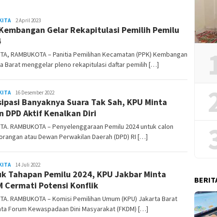
KITA
REDAKSI
2 April 2023
Kembangan Gelar Rekapitulasi Pemilih Pemilu
RAMBUKOTA
4
TA, RAMBUKOTA – Panitia Pemilihan Kecamatan (PPK) Kembangan
a Barat menggelar pleno rekapitulasi daftar pemilih […]
KITA
REDAKSI
16 Desember 2022
sipasi Banyaknya Suara Tak Sah, KPU Minta
RAMBUKOTA
n DPD Aktif Kenalkan Diri
TA. RAMBUKOTA – Penyelenggaraan Pemilu 2024 untuk calon
orangan atau Dewan Perwakilan Daerah (DPD) RI […]
KITA
REDAKSI
14 Juli 2022
k Tahapan Pemilu 2024, KPU Jakbar Minta
RAMBUKOTA
BERIT
 Cermati Potensi Konflik
TA. RAMBUKOTA – Komisi Pemilihan Umum (KPU) Jakarta Barat
ta Forum Kewaspadaan Dini Masyarakat (FKDM) […]