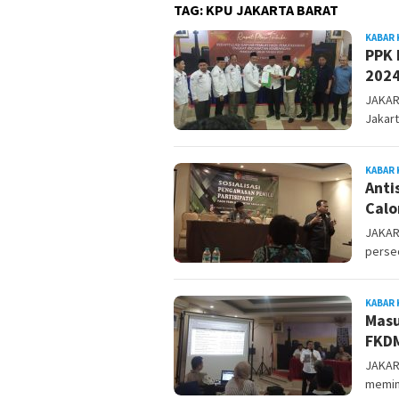
TAG:
KPU JAKARTA BARAT
KABAR 
PPK 
202
JAKAR
Jakart
KABAR 
Anti
Calo
JAKAR
perse
KABAR 
Masu
FKDM
JAKAR
memin