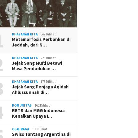
1
KHAZANAH KITA
547 Dilihat
Metamorfosis Perbankan di
Jeddah, dari N…
2
KHAZANAH KITA
223 Dilihat
Jejak Sang Mufti Betawi
Masa Pendudukan …
3
KHAZANAH KITA
176 Dilihat
Jejak Sang Penjaga Aqidah
Ahlussunnah di…
4
KOMUNITAS
162 Dilihat
RBTS dan MGG Indonesia
Kenalkan Upaya L…
5
OLAHRAGA
158 Dilihat
Swiss Tantang Argentina di