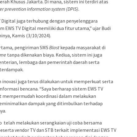
h Khusus Jakarta. Di mana, sistem ini terdiri atas
er prevention information system (DPIS).
Digital juga terhubung dengan penyelenggara
m EWS TV Digital memiliki dua fitur utama,” ujar Budi
inya, Kamis (3/10/2024).
pertama, pengiriman SMS
Blast
kepada masyarakat di
ime
tanpa dikenakan biaya. Kediua, sistem ini juga
enterian, lembaga dan pemerintah daerah serta
 terdampak.
novasi juga terus dilakukan untuk memperkuat serta
nformasi bencana. “Saya berharap sistem EWS TV
at mempermudah koordinasi dalam melakukan
 meminimalkan dampak yang ditimbulkan terhadap
ya.
fo telah melakukan serangkaian uji coba bersama
eserta vendor TV dan STB terkait implementasi EWS TV