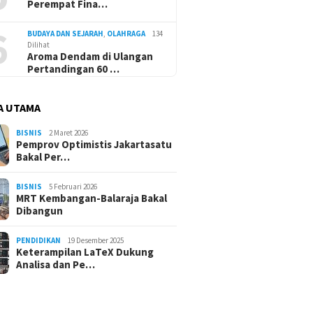
Perempat Fina…
6
BUDAYA DAN SEJARAH
,
OLAHRAGA
134
Dilihat
Aroma Dendam di Ulangan
Pertandingan 60 …
A UTAMA
BISNIS
2 Maret 2026
Pemprov Optimistis Jakartasatu
Bakal Per…
BISNIS
5 Februari 2026
MRT Kembangan-Balaraja Bakal
Dibangun
PENDIDIKAN
19 Desember 2025
Keterampilan LaTeX Dukung
Analisa dan Pe…