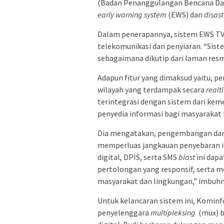
(Badan Penanggulangan Bencana Daera
early warning system
(EWS) dan
disast
Dalam penerapannya, sistem EWS TV 
telekomunikasi dan penyiaran. “Siste
sebagaimana dikutip dari laman resm
Adapun fitur yang dimaksud yaitu, 
wilayah yang terdampak secara
realt
terintegrasi dengan sistem dari kem
penyedia informasi bagi masyarakat
Dia mengatakan, pengembangan dan i
memperluas jangkauan penyebaran i
digital, DPIS, serta SMS
blast
ini dap
pertolongan yang responsif, serta
masyarakat dan lingkungan,” imbuhn
Untuk kelancaran sistem ini, Komin
penyelenggara
multipleksing
(mux) b