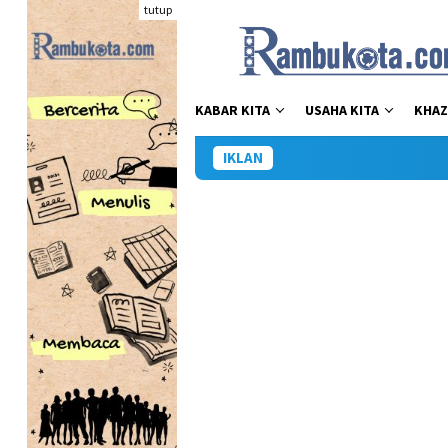
Loncat
tutup
ke
konten
KABAR KITA
USAHA KITA
KHAZ
IKLAN