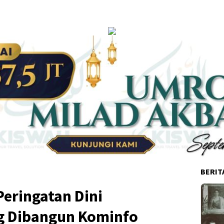
BERIT
Peringatan Dini
g Dibangun Kominfo