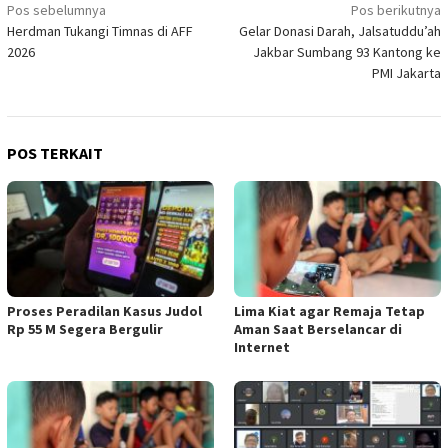
Navigasi
Pos sebelumnya
Pos berikutnya
Herdman Tukangi Timnas di AFF
Gelar Donasi Darah, Jalsatuddu’ah
pos
2026
Jakbar Sumbang 93 Kantong ke
PMI Jakarta
POS TERKAIT
Proses Peradilan Kasus Judol
Lima Kiat agar Remaja Tetap
Rp 55 M Segera Bergulir
Aman Saat Berselancar di
Internet