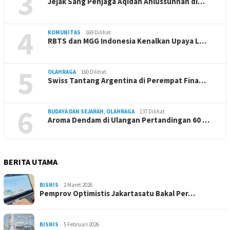
3
Jejak Sang Penjaga Aqidah Ahlussunnah di…
4
KOMUNITAS
169 Dilihat
RBTS dan MGG Indonesia Kenalkan Upaya L…
5
OLAHRAGA
160 Dilihat
Swiss Tantang Argentina di Perempat Fina…
6
BUDAYA DAN SEJARAH
,
OLAHRAGA
137 Dilihat
Aroma Dendam di Ulangan Pertandingan 60 …
BERITA UTAMA
BISNIS
2 Maret 2026
Pemprov Optimistis Jakartasatu Bakal Per…
BISNIS
5 Februari 2026