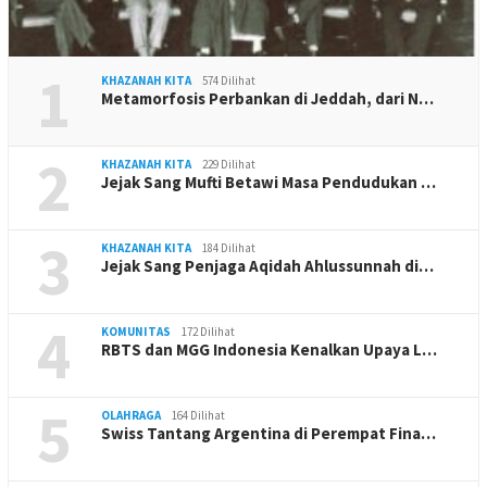
1
KHAZANAH KITA
574 Dilihat
Metamorfosis Perbankan di Jeddah, dari N…
2
KHAZANAH KITA
229 Dilihat
Jejak Sang Mufti Betawi Masa Pendudukan …
3
KHAZANAH KITA
184 Dilihat
Jejak Sang Penjaga Aqidah Ahlussunnah di…
4
KOMUNITAS
172 Dilihat
RBTS dan MGG Indonesia Kenalkan Upaya L…
5
OLAHRAGA
164 Dilihat
Swiss Tantang Argentina di Perempat Fina…