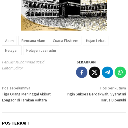
Aceh
Bencana Alam
Cuaca Ekstrem
Hujan Lebat
Nelayan
Nelayan Jasirudin
Penulis: Muhammad Yazid
SEBARKAN
Editor: Editor
Navigasi
Pos sebelumnya
Pos berikutnya
Tiga Orang Meninggal Akibat
Ingin Sukses Berdakwah, Syarat Ini
pos
Longsor di Tarakan Kaltara
Harus Dipenuhi
POS TERKAIT