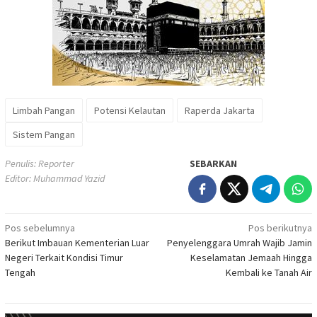
Limbah Pangan
Potensi Kelautan
Raperda Jakarta
Sistem Pangan
Penulis: Reporter
SEBARKAN
Editor: Muhammad Yazid
Navigasi
Pos sebelumnya
Pos berikutnya
Berikut Imbauan Kementerian Luar
Penyelenggara Umrah Wajib Jamin
pos
Negeri Terkait Kondisi Timur
Keselamatan Jemaah Hingga
Tengah
Kembali ke Tanah Air