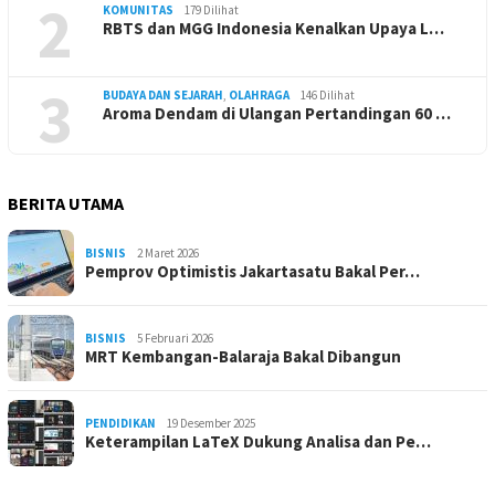
2
KOMUNITAS
179 Dilihat
RBTS dan MGG Indonesia Kenalkan Upaya L…
3
BUDAYA DAN SEJARAH
,
OLAHRAGA
146 Dilihat
Aroma Dendam di Ulangan Pertandingan 60 …
BERITA UTAMA
BISNIS
2 Maret 2026
Pemprov Optimistis Jakartasatu Bakal Per…
BISNIS
5 Februari 2026
MRT Kembangan-Balaraja Bakal Dibangun
PENDIDIKAN
19 Desember 2025
Keterampilan LaTeX Dukung Analisa dan Pe…