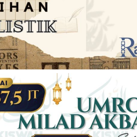
JARINGAN SOCIAL
DISCLAIMER
Facebook
Twitter
AN
PEDOMAN MEDIA SIBER
Linkedin
Youtub