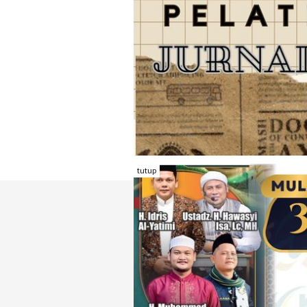
tutup
TENTANG RAMBU KOTA
REDAKSI
KONTAK KAMI
FORM PENGADU
KARIR