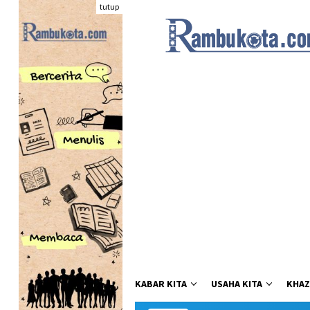
Loncat
tutup
ke
konten
KABAR KITA
USAHA KITA
KHAZ