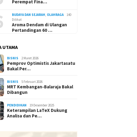
Perempat Fina…
6
BUDAYA DAN SEJARAH
,
OLAHRAGA
140
Dilihat
Aroma Dendam di Ulangan
Pertandingan 60 …
A UTAMA
BISNIS
2 Maret 2026
Pemprov Optimistis Jakartasatu
Bakal Per…
BISNIS
5 Februari 2026
MRT Kembangan-Balaraja Bakal
Dibangun
PENDIDIKAN
19 Desember 2025
Keterampilan LaTeX Dukung
Analisa dan Pe…