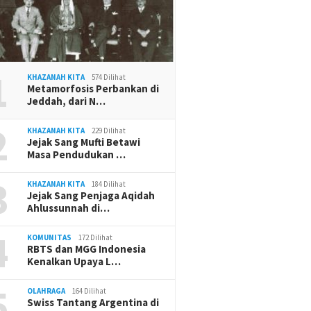
1
KHAZANAH KITA
574 Dilihat
Metamorfosis Perbankan di
Jeddah, dari N…
2
KHAZANAH KITA
229 Dilihat
Jejak Sang Mufti Betawi
Masa Pendudukan …
3
KHAZANAH KITA
184 Dilihat
Jejak Sang Penjaga Aqidah
Ahlussunnah di…
4
KOMUNITAS
172 Dilihat
RBTS dan MGG Indonesia
Kenalkan Upaya L…
5
OLAHRAGA
164 Dilihat
Swiss Tantang Argentina di