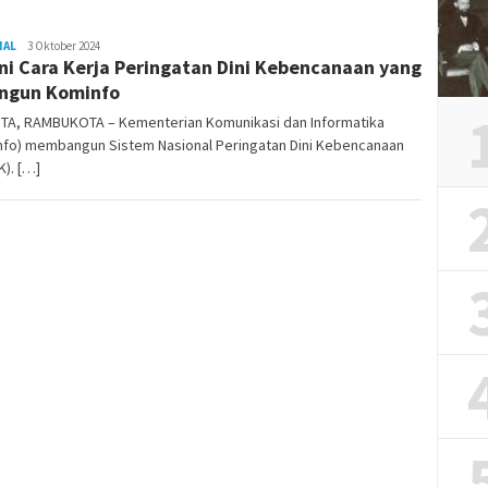
NAL
REDAKSI
3 Oktober 2024
ni Cara Kerja Peringatan Dini Kebencanaan yang
RAMBUKOTA
ngun Kominfo
TA, RAMBUKOTA – Kementerian Komunikasi dan Informatika
nfo) membangun Sistem Nasional Peringatan Dini Kebencanaan
). […]