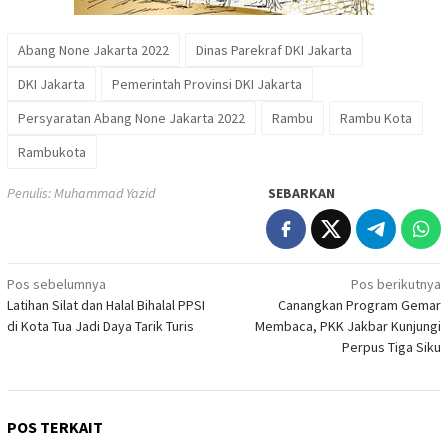
Abang None Jakarta 2022
Dinas Parekraf DKI Jakarta
DKI Jakarta
Pemerintah Provinsi DKI Jakarta
Persyaratan Abang None Jakarta 2022
Rambu
Rambu Kota
Rambukota
Penulis: Muhammad Yazid
SEBARKAN
Navigasi
Pos sebelumnya
Pos berikutnya
Latihan Silat dan Halal Bihalal PPSI
Canangkan Program Gemar
pos
di Kota Tua Jadi Daya Tarik Turis
Membaca, PKK Jakbar Kunjungi
Perpus Tiga Siku
POS TERKAIT