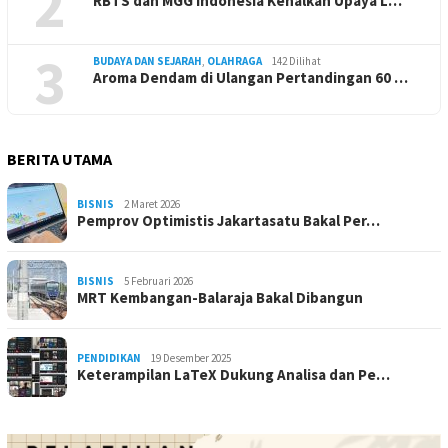
2
RBTS dan MGG Indonesia Kenalkan Upaya L…
3
BUDAYA DAN SEJARAH
,
OLAHRAGA
142 Dilihat
Aroma Dendam di Ulangan Pertandingan 60 …
BERITA UTAMA
BISNIS
2 Maret 2026
Pemprov Optimistis Jakartasatu Bakal Per…
BISNIS
5 Februari 2026
MRT Kembangan-Balaraja Bakal Dibangun
PENDIDIKAN
19 Desember 2025
Keterampilan LaTeX Dukung Analisa dan Pe…