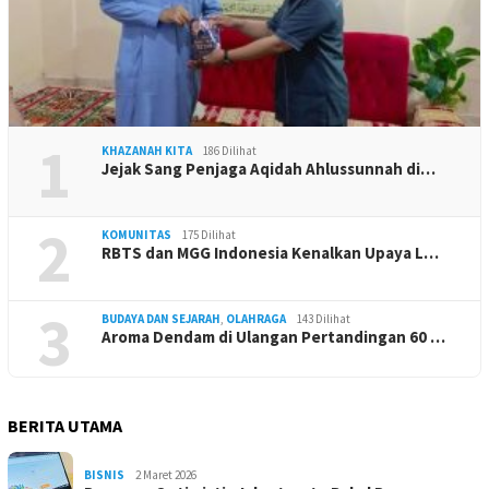
1
KHAZANAH KITA
186 Dilihat
Jejak Sang Penjaga Aqidah Ahlussunnah di…
2
KOMUNITAS
175 Dilihat
RBTS dan MGG Indonesia Kenalkan Upaya L…
3
BUDAYA DAN SEJARAH
,
OLAHRAGA
143 Dilihat
Aroma Dendam di Ulangan Pertandingan 60 …
BERITA UTAMA
BISNIS
2 Maret 2026