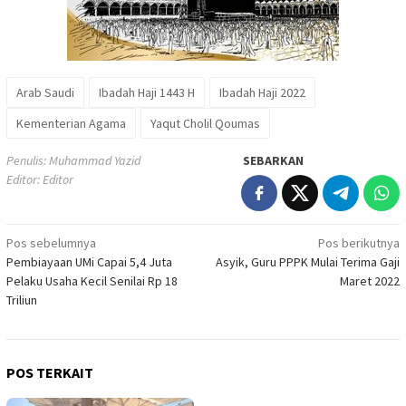
Arab Saudi
Ibadah Haji 1443 H
Ibadah Haji 2022
Kementerian Agama
Yaqut Cholil Qoumas
Penulis: Muhammad Yazid
SEBARKAN
Editor: Editor
Navigasi
Pos sebelumnya
Pos berikutnya
Pembiayaan UMi Capai 5,4 Juta
Asyik, Guru PPPK Mulai Terima Gaji
pos
Pelaku Usaha Kecil Senilai Rp 18
Maret 2022
Triliun
POS TERKAIT