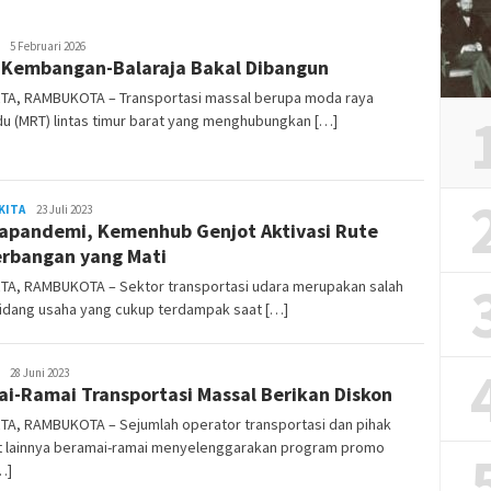
REDAKSI
5 Februari 2026
Kembangan-Balaraja Bakal Dibangun
RAMBUKOTA
TA, RAMBUKOTA – Transportasi massal berupa moda raya
u (MRT) lintas timur barat yang menghubungkan […]
KITA
REDAKSI
23 Juli 2023
apandemi, Kemenhub Genjot Aktivasi Rute
RAMBUKOTA
rbangan yang Mati
TA, RAMBUKOTA – Sektor transportasi udara merupakan salah
bidang usaha yang cukup terdampak saat […]
REDAKSI
28 Juni 2023
i-Ramai Transportasi Massal Berikan Diskon
RAMBUKOTA
TA, RAMBUKOTA – Sejumlah operator transportasi dan pihak
it lainnya beramai-ramai menyelenggarakan program promo
[…]