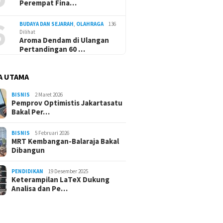
Perempat Fina…
6
BUDAYA DAN SEJARAH
,
OLAHRAGA
136
Dilihat
Aroma Dendam di Ulangan
Pertandingan 60 …
A UTAMA
BISNIS
2 Maret 2026
Pemprov Optimistis Jakartasatu
Bakal Per…
BISNIS
5 Februari 2026
MRT Kembangan-Balaraja Bakal
Dibangun
PENDIDIKAN
19 Desember 2025
Keterampilan LaTeX Dukung
Analisa dan Pe…