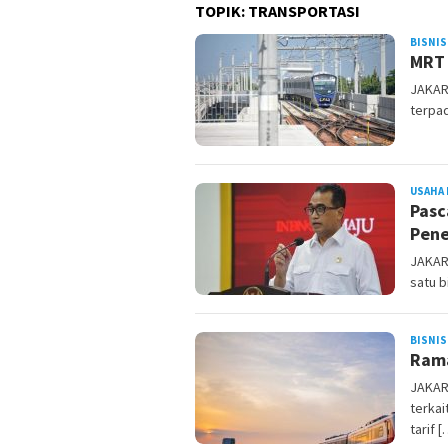
TOPIK:
TRANSPORTASI
BISNIS
MRT 
JAKAR
terpad
USAHA 
Pasc
Pene
JAKAR
satu 
BISNIS
Rama
JAKAR
terka
tarif 