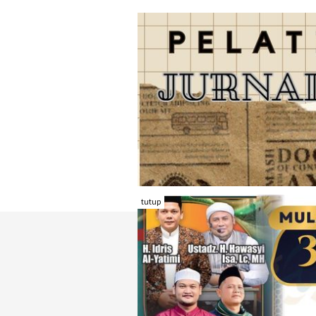
tutup
TENTANG RAMBU KOTA
REDAKSI
KONTAK KAMI
FORM PENGADU
KARIR