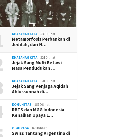
1
KHAZANAH KITA
566 Dilihat
Metamorfosis Perbankan di
Jeddah, dari N…
2
KHAZANAH KITA
224 Dilihat
Jejak Sang Mufti Betawi
Masa Pendudukan …
3
KHAZANAH KITA
178 Dilihat
Jejak Sang Penjaga Aqidah
Ahlussunnah di…
4
KOMUNITAS
167 Dilihat
RBTS dan MGG Indonesia
Kenalkan Upaya L…
5
OLAHRAGA
160 Dilihat
Swiss Tantang Argentina di