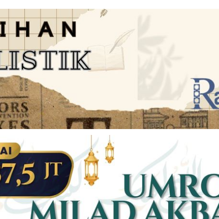
JARINGAN SOCIAL
DISCLAIMER
Facebook
Twitter
AN
PEDOMAN MEDIA SIBER
Linkedin
Youtub