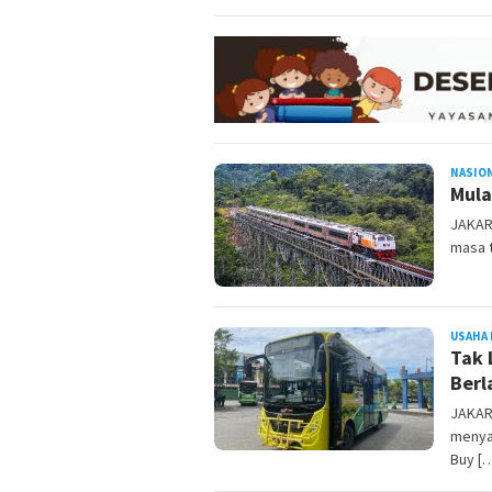
NASIO
Mula
JAKAR
masa t
USAHA 
Tak 
Berl
JAKAR
menya
Buy [