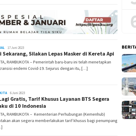
BERIT
NAL
REDAKSI
17 Juni 2023
i Sekarang, Silakan Lepas Masker di Kereta Api
RAMBUKOTA
TA, RAMBUKOTA – Pemerintah baru-baru ini telah menetapkan
ransisi endemi Covid-19. Sejurus dengan itu, […]
KITA
admin
6 Juni 2023
Lagi Gratis, Tarif Khusus Layanan BTS Segera
aku di 10 Indonesia
TA, RAMBUKOTA – Kementerian Perhubungan (Kemenhub)
takan akan segera memberlakukan tarif khusus bagi penumpang
…]