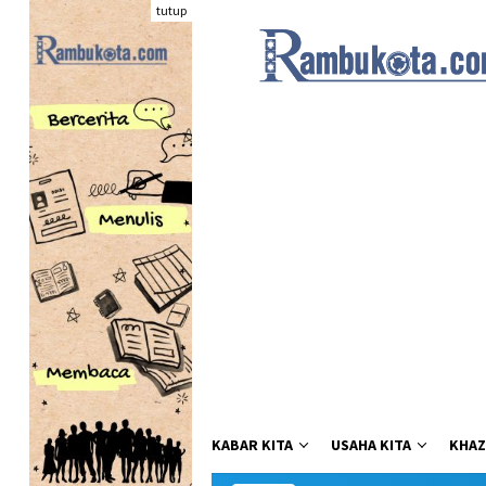
Loncat
tutup
ke
konten
KABAR KITA
USAHA KITA
KHAZ