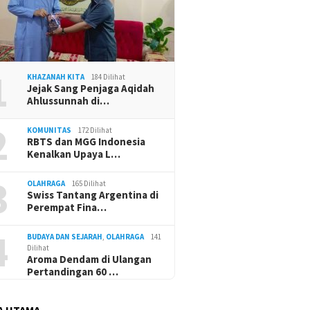
1
KHAZANAH KITA
184 Dilihat
Jejak Sang Penjaga Aqidah
Ahlussunnah di…
2
KOMUNITAS
172 Dilihat
RBTS dan MGG Indonesia
Kenalkan Upaya L…
3
OLAHRAGA
165 Dilihat
Swiss Tantang Argentina di
Perempat Fina…
4
BUDAYA DAN SEJARAH
,
OLAHRAGA
141
Dilihat
Aroma Dendam di Ulangan
Pertandingan 60 …
A UTAMA