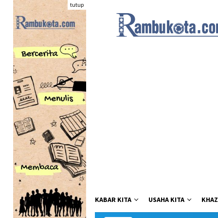
Loncat
tutup
ke
konten
KABAR KITA
USAHA KITA
KHAZ