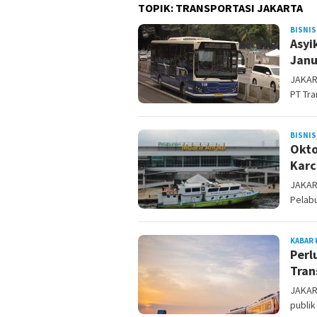
TOPIK:
TRANSPORTASI JAKARTA
BISNIS
Asyi
Janu
JAKAR
PT Tra
BISNIS
Okto
Karc
JAKAR
Pelabu
KABAR 
Perl
Tran
JAKAR
publik