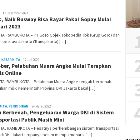
REDAKSI
13 Desember 2022
k, Naik Busway Bisa Bayar Pakai Gopay Mulai
RAMBUKOTA
ari 2023
TA. RAMBUKOTA – PT GoTo Gojek Tokopedia Tbk (Grup GoTo) dan
nsportasi Jakarta (Transjakarta) […]
,
KABAR KITA
REDAKSI
12 Juli 2022
ber, Pelabuhan Muara Angke Mulai Terapkan
RAMBUKOTA
is Online
TA. RAMBUKOTA – Pelabuhan Muara Angke tengah berbenah.
han milik Pemerintah Provinsi DKI Jakarta bakal […]
KITA
,
PENDIDIKAN
admin
24 Maret 2022
u Berbenah, Pengeluaran Warga DKI di Sistem
sportasi Publik Masih Mini
TA, RAMBUKOTA – Pesatnya perkembangan sistem transportasi
 di DKI Jakarta rupanya belum mampu menarik […]
BERIT