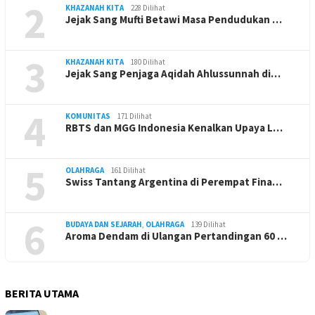
2
KHAZANAH KITA
228 Dilihat
Jejak Sang Mufti Betawi Masa Pendudukan …
3
KHAZANAH KITA
180 Dilihat
Jejak Sang Penjaga Aqidah Ahlussunnah di…
4
KOMUNITAS
171 Dilihat
RBTS dan MGG Indonesia Kenalkan Upaya L…
5
OLAHRAGA
161 Dilihat
Swiss Tantang Argentina di Perempat Fina…
6
BUDAYA DAN SEJARAH
,
OLAHRAGA
139 Dilihat
Aroma Dendam di Ulangan Pertandingan 60 …
BERITA UTAMA