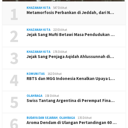
1
KHAZANAH KITA
547 Dilihat
Metamorfosis Perbankan di Jeddah, dari N…
2
KHAZANAH KITA
223 Dilihat
Jejak Sang Mufti Betawi Masa Pendudukan …
3
KHAZANAH KITA
176 Dilihat
Jejak Sang Penjaga Aqidah Ahlussunnah di…
4
KOMUNITAS
162 Dilihat
RBTS dan MGG Indonesia Kenalkan Upaya L…
5
OLAHRAGA
158 Dilihat
Swiss Tantang Argentina di Perempat Fina…
6
BUDAYA DAN SEJARAH
,
OLAHRAGA
135 Dilihat
Aroma Dendam di Ulangan Pertandingan 60 …