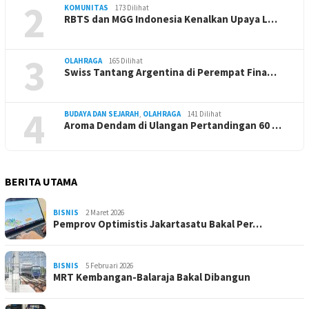
2
KOMUNITAS
173 Dilihat
RBTS dan MGG Indonesia Kenalkan Upaya L…
3
OLAHRAGA
165 Dilihat
Swiss Tantang Argentina di Perempat Fina…
4
BUDAYA DAN SEJARAH
,
OLAHRAGA
141 Dilihat
Aroma Dendam di Ulangan Pertandingan 60 …
BERITA UTAMA
BISNIS
2 Maret 2026
Pemprov Optimistis Jakartasatu Bakal Per…
BISNIS
5 Februari 2026
MRT Kembangan-Balaraja Bakal Dibangun