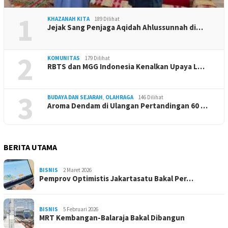
1
KHAZANAH KITA
189 Dilihat
Jejak Sang Penjaga Aqidah Ahlussunnah di…
2
KOMUNITAS
179 Dilihat
RBTS dan MGG Indonesia Kenalkan Upaya L…
3
BUDAYA DAN SEJARAH
,
OLAHRAGA
146 Dilihat
Aroma Dendam di Ulangan Pertandingan 60 …
BERITA UTAMA
BISNIS
2 Maret 2026
Pemprov Optimistis Jakartasatu Bakal Per…
BISNIS
5 Februari 2026
MRT Kembangan-Balaraja Bakal Dibangun