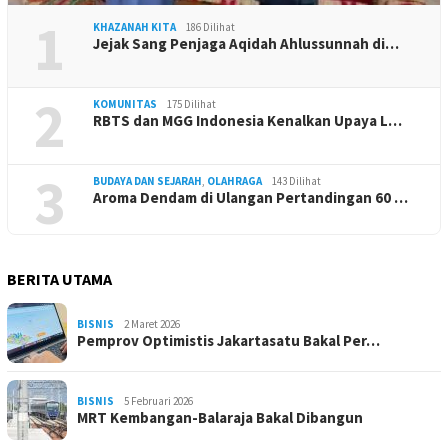
1
KHAZANAH KITA
186 Dilihat
Jejak Sang Penjaga Aqidah Ahlussunnah di…
2
KOMUNITAS
175 Dilihat
RBTS dan MGG Indonesia Kenalkan Upaya L…
3
BUDAYA DAN SEJARAH
,
OLAHRAGA
143 Dilihat
Aroma Dendam di Ulangan Pertandingan 60 …
BERITA UTAMA
BISNIS
2 Maret 2026
Pemprov Optimistis Jakartasatu Bakal Per…
BISNIS
5 Februari 2026
MRT Kembangan-Balaraja Bakal Dibangun