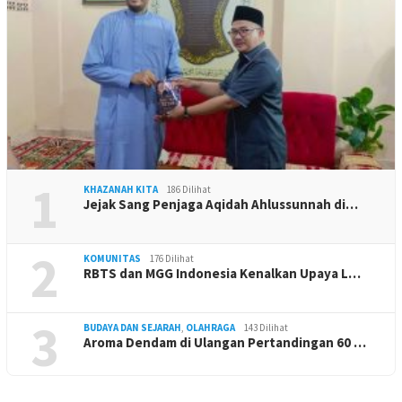
1
KHAZANAH KITA
186 Dilihat
Jejak Sang Penjaga Aqidah Ahlussunnah di…
2
KOMUNITAS
176 Dilihat
RBTS dan MGG Indonesia Kenalkan Upaya L…
3
BUDAYA DAN SEJARAH
,
OLAHRAGA
143 Dilihat
Aroma Dendam di Ulangan Pertandingan 60 …