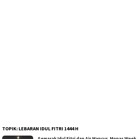
TOPIK:
LEBARAN IDUL FITRI 1444 H
Semarak Idul Fitri dan Air Mancur, Monas Week