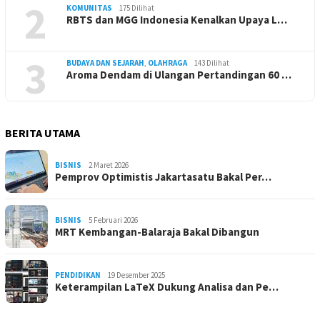
2
KOMUNITAS
175 Dilihat
RBTS dan MGG Indonesia Kenalkan Upaya L…
3
BUDAYA DAN SEJARAH
,
OLAHRAGA
143 Dilihat
Aroma Dendam di Ulangan Pertandingan 60 …
BERITA UTAMA
BISNIS
2 Maret 2026
Pemprov Optimistis Jakartasatu Bakal Per…
BISNIS
5 Februari 2026
MRT Kembangan-Balaraja Bakal Dibangun
PENDIDIKAN
19 Desember 2025
Keterampilan LaTeX Dukung Analisa dan Pe…