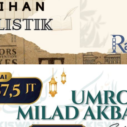
JARINGAN SOCIAL
DISCLAIMER
Facebook
Twitter
AN
PEDOMAN MEDIA SIBER
Linkedin
Youtub