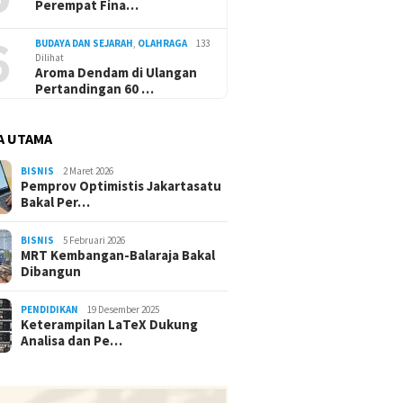
Perempat Fina…
6
BUDAYA DAN SEJARAH
,
OLAHRAGA
133
Dilihat
Aroma Dendam di Ulangan
Pertandingan 60 …
A UTAMA
BISNIS
2 Maret 2026
Pemprov Optimistis Jakartasatu
Bakal Per…
BISNIS
5 Februari 2026
MRT Kembangan-Balaraja Bakal
Dibangun
PENDIDIKAN
19 Desember 2025
Keterampilan LaTeX Dukung
Analisa dan Pe…