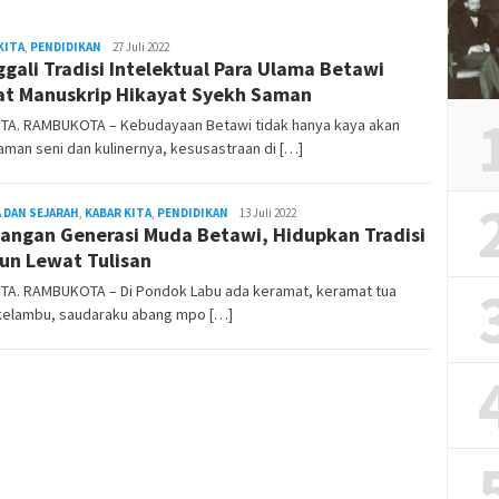
KITA
,
PENDIDIKAN
REDAKSI
27 Juli 2022
gali Tradisi Intelektual Para Ulama Betawi
RAMBUKOTA
t Manuskrip Hikayat Syekh Saman
TA. RAMBUKOTA – Kebudayaan Betawi tidak hanya kaya akan
man seni dan kulinernya, kesusastraan di […]
 DAN SEJARAH
,
KABAR KITA
,
PENDIDIKAN
REDAKSI
13 Juli 2022
angan Generasi Muda Betawi, Hidupkan Tradisi
RAMBUKOTA
un Lewat Tulisan
TA. RAMBUKOTA – Di Pondok Labu ada keramat, keramat tua
kelambu, saudaraku abang mpo […]