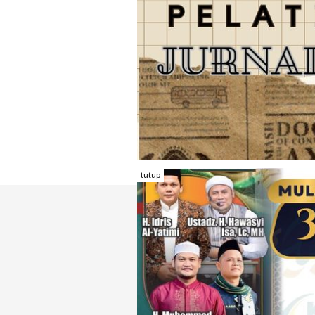
tutup
TENTANG RAMBU KOTA
REDAKSI
KONTAK KAMI
FORM PENGADU
KARIR