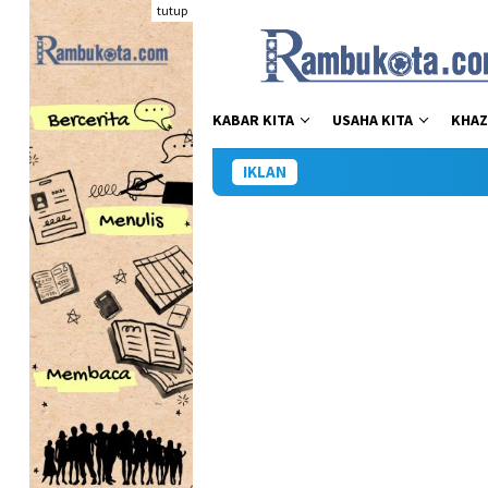
Loncat
tutup
ke
konten
KABAR KITA
USAHA KITA
KHAZ
IKLAN