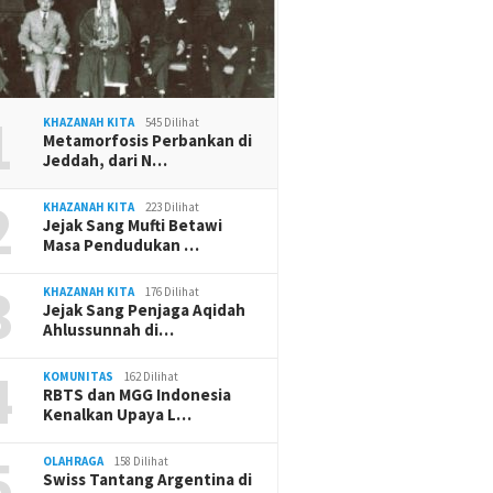
1
KHAZANAH KITA
545 Dilihat
Metamorfosis Perbankan di
Jeddah, dari N…
2
KHAZANAH KITA
223 Dilihat
Jejak Sang Mufti Betawi
Masa Pendudukan …
3
KHAZANAH KITA
176 Dilihat
Jejak Sang Penjaga Aqidah
Ahlussunnah di…
4
KOMUNITAS
162 Dilihat
RBTS dan MGG Indonesia
Kenalkan Upaya L…
5
OLAHRAGA
158 Dilihat
Swiss Tantang Argentina di