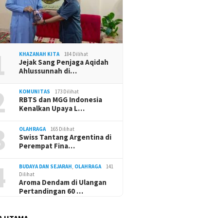
1
KHAZANAH KITA
184 Dilihat
Jejak Sang Penjaga Aqidah
Ahlussunnah di…
2
KOMUNITAS
173 Dilihat
RBTS dan MGG Indonesia
Kenalkan Upaya L…
3
OLAHRAGA
165 Dilihat
Swiss Tantang Argentina di
Perempat Fina…
4
BUDAYA DAN SEJARAH
,
OLAHRAGA
141
Dilihat
Aroma Dendam di Ulangan
Pertandingan 60 …
A UTAMA