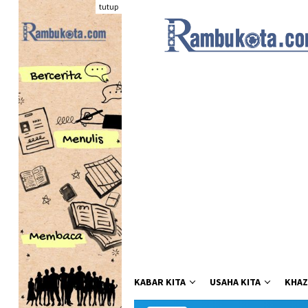
Loncat
tutup
ke
konten
KABAR KITA
USAHA KITA
KHAZ