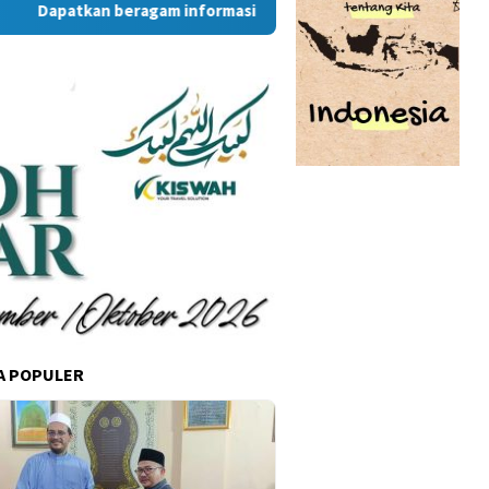
atkan beragam informasi dan berita menarik dari situs RambuK
A POPULER