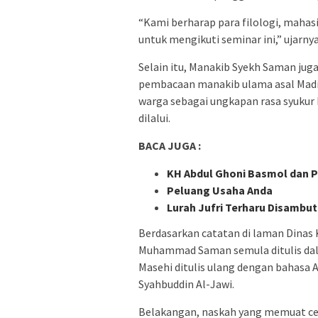
“Kami berharap para filologi, mahasi
untuk mengikuti seminar ini,” ujarny
Selain itu, Manakib Syekh Saman jug
pembacaan manakib ulama asal Madin
warga sebagai ungkapan rasa syukur
dilalui.
BACA JUGA :
KH Abdul Ghoni Basmol dan P
Peluang Usaha Anda
Lurah Jufri Terharu Disambu
Berdasarkan catatan di laman Dinas 
Muhammad Saman semula ditulis dala
Masehi ditulis ulang dengan bahasa
Syahbuddin Al-Jawi.
Belakangan, naskah yang memuat ceri