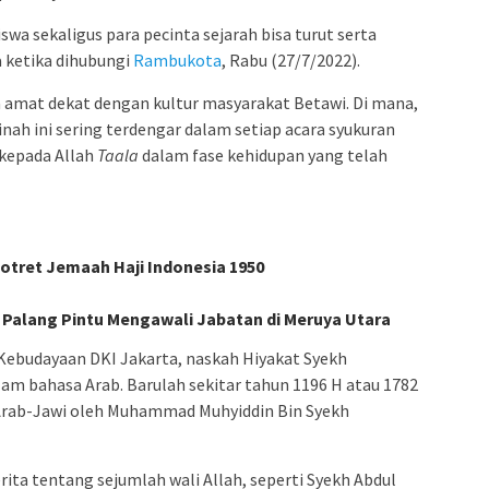
swa sekaligus para pecinta sejarah bisa turut serta
a ketika dihubungi
Rambukota
, Rabu (27/7/2022).
a amat dekat dengan kultur masyarakat Betawi. Di mana,
ah ini sering terdengar dalam setiap acara syukuran
 kepada Allah
Taala
dalam fase kehidupan yang telah
otret Jemaah Haji Indonesia 1950
t Palang Pintu Mengawali Jabatan di Meruya Utara
Kebudayaan DKI Jakarta, naskah Hiyakat Syekh
m bahasa Arab. Barulah sekitar tahun 1196 H atau 1782
 Arab-Jawi oleh Muhammad Muhyiddin Bin Syekh
ta tentang sejumlah wali Allah, seperti Syekh Abdul