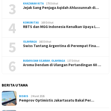
3
KHAZANAH KITA
179 Dilihat
Jejak Sang Penjaga Aqidah Ahlussunnah di…
4
KOMUNITAS
169 Dilihat
RBTS dan MGG Indonesia Kenalkan Upaya L…
5
OLAHRAGA
160 Dilihat
Swiss Tantang Argentina di Perempat Fina…
6
BUDAYA DAN SEJARAH
,
OLAHRAGA
137 Dilihat
Aroma Dendam di Ulangan Pertandingan 60 …
BERITA UTAMA
BISNIS
2 Maret 2026
Pemprov Optimistis Jakartasatu Bakal Per…