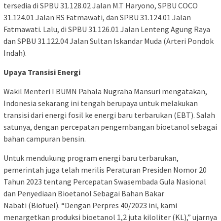
tersedia di SPBU 31.128.02 Jalan M.T Haryono, SPBU COCO
31.124.01 Jalan RS Fatmawati, dan SPBU 31.124.01 Jalan
Fatmawati.
Lalu, di SPBU 31.126.01 Jalan Lenteng Agung Raya
dan SPBU 31.122.04 Jalan Sultan Iskandar Muda (Arteri Pondok
Indah).
Upaya Transisi Energi
Wakil Menteri I BUMN Pahala Nugraha Mansuri mengatakan,
Indonesia sekarang ini tengah berupaya untuk melakukan
transisi dari energi fosil ke energi baru terbarukan (EBT). Salah
satunya, dengan percepatan pengembangan bioetanol sebagai
bahan campuran bensin.
Untuk mendukung program energi baru terbarukan,
pemerintah juga telah merilis Peraturan Presiden Nomor 20
Tahun 2023 tentang Percepatan Swasembada Gula Nasional
dan Penyediaan Bioetanol Sebagai Bahan Bakar
Nabati (Biofuel). “Dengan
Perpres 40/2023 ini, kami
menargetkan produksi bioetanol 1,2 juta kiloliter (KL),” ujarnya