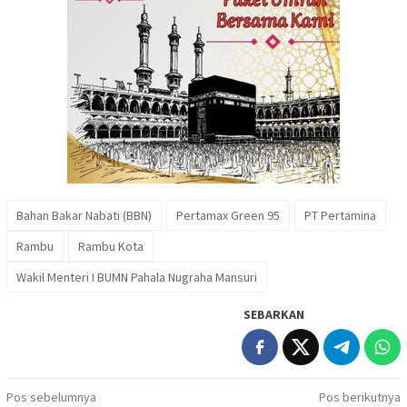
Bahan Bakar Nabati (BBN)
Pertamax Green 95
PT Pertamina
Rambu
Rambu Kota
Wakil Menteri I BUMN Pahala Nugraha Mansuri
SEBARKAN
Navigasi
Pos sebelumnya
Pos berikutnya