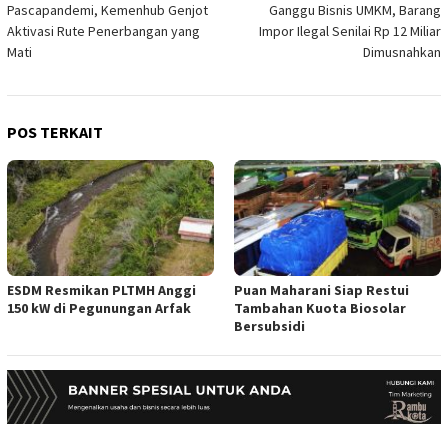
Pascapandemi, Kemenhub Genjot
Ganggu Bisnis UMKM, Barang
pos
Aktivasi Rute Penerbangan yang
Impor Ilegal Senilai Rp 12 Miliar
Mati
Dimusnahkan
POS TERKAIT
ESDM Resmikan PLTMH Anggi
Puan Maharani Siap Restui
150 kW di Pegunungan Arfak
Tambahan Kuota Biosolar
Bersubsidi