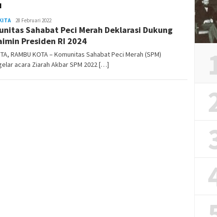
N
KITA
admin
28 Februari 2022
nitas Sahabat Peci Merah Deklarasi Dukung
imin Presiden RI 2024
TA, RAMBU KOTA – Komunitas Sahabat Peci Merah (SPM)
elar acara Ziarah Akbar SPM 2022 […]