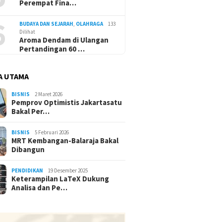
Perempat Fina…
6
BUDAYA DAN SEJARAH
,
OLAHRAGA
133
Dilihat
Aroma Dendam di Ulangan
Pertandingan 60 …
A UTAMA
BISNIS
2 Maret 2026
Pemprov Optimistis Jakartasatu
Bakal Per…
BISNIS
5 Februari 2026
MRT Kembangan-Balaraja Bakal
Dibangun
PENDIDIKAN
19 Desember 2025
Keterampilan LaTeX Dukung
Analisa dan Pe…