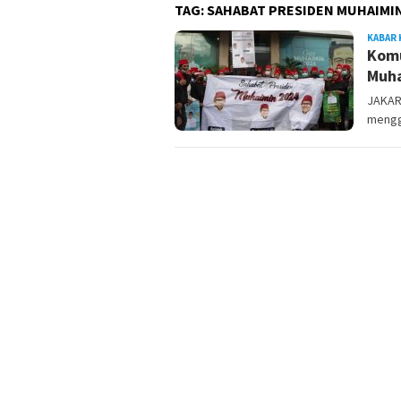
TAG:
SAHABAT PRESIDEN MUHAIMI
KABAR 
Komu
Muha
JAKAR
mengg