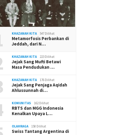
1
KHAZANAH KITA
547 Dilihat
Metamorfosis Perbankan di
Jeddah, dari N…
2
KHAZANAH KITA
223 Dilihat
Jejak Sang Mufti Betawi
Masa Pendudukan …
3
KHAZANAH KITA
176 Dilihat
Jejak Sang Penjaga Aqidah
Ahlussunnah di…
4
KOMUNITAS
162 Dilihat
RBTS dan MGG Indonesia
Kenalkan Upaya L…
5
OLAHRAGA
158 Dilihat
Swiss Tantang Argentina di