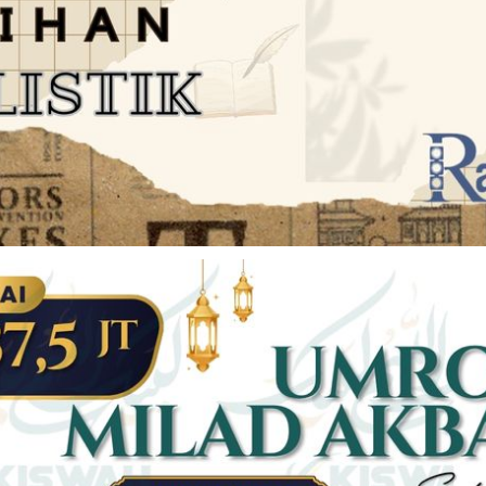
JARINGAN SOCIAL
DISCLAIMER
Facebook
Twitter
AN
PEDOMAN MEDIA SIBER
Linkedin
Youtub