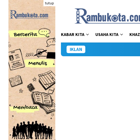
Loncat
tutup
ke
konten
KABAR KITA
USAHA KITA
KHAZ
IKLAN