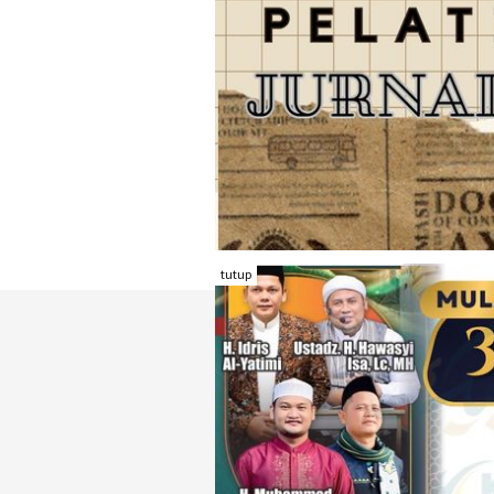
tutup
TENTANG RAMBU KOTA
REDAKSI
KONTAK KAMI
FORM PENGADU
KARIR