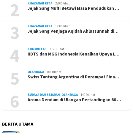
2
KHAZANAH KITA
229 Dilihat
Jejak Sang Mufti Betawi Masa Pendudukan …
3
KHAZANAH KITA
183 Dilihat
Jejak Sang Penjaga Aqidah Ahlussunnah di…
4
KOMUNITAS
172 Dilihat
RBTS dan MGG Indonesia Kenalkan Upaya L…
5
OLAHRAGA
164 Dilihat
Swiss Tantang Argentina di Perempat Fina…
6
BUDAYA DAN SEJARAH
,
OLAHRAGA
140 Dilihat
Aroma Dendam di Ulangan Pertandingan 60 …
BERITA UTAMA