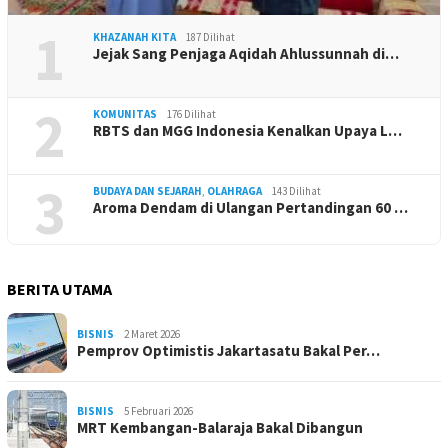
1
KHAZANAH KITA
187 Dilihat
Jejak Sang Penjaga Aqidah Ahlussunnah di…
2
KOMUNITAS
176 Dilihat
RBTS dan MGG Indonesia Kenalkan Upaya L…
3
BUDAYA DAN SEJARAH
,
OLAHRAGA
143 Dilihat
Aroma Dendam di Ulangan Pertandingan 60 …
BERITA UTAMA
BISNIS
2 Maret 2026
Pemprov Optimistis Jakartasatu Bakal Per…
BISNIS
5 Februari 2026
MRT Kembangan-Balaraja Bakal Dibangun