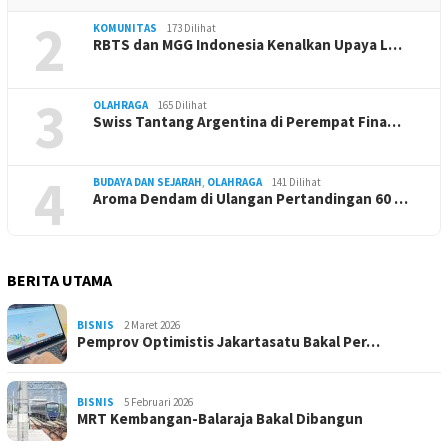
2
KOMUNITAS
173 Dilihat
RBTS dan MGG Indonesia Kenalkan Upaya L…
3
OLAHRAGA
165 Dilihat
Swiss Tantang Argentina di Perempat Fina…
4
BUDAYA DAN SEJARAH
,
OLAHRAGA
141 Dilihat
Aroma Dendam di Ulangan Pertandingan 60 …
BERITA UTAMA
BISNIS
2 Maret 2026
Pemprov Optimistis Jakartasatu Bakal Per…
BISNIS
5 Februari 2026
MRT Kembangan-Balaraja Bakal Dibangun