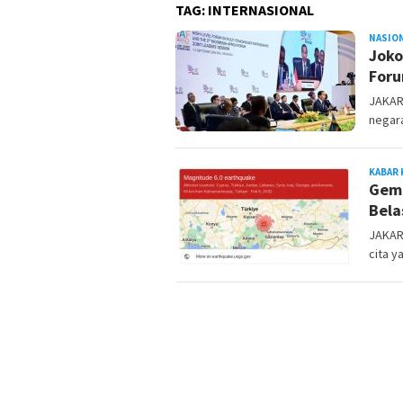
TAG:
INTERNASIONAL
NASIO
Joko
Foru
JAKAR
negara
KABAR 
Gemp
Bel
JAKAR
cita 