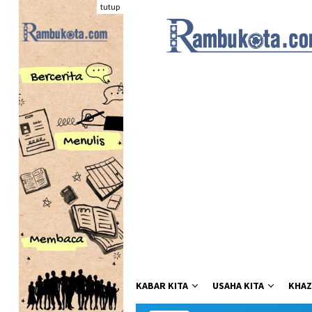
Loncat
tutup
ke
konten
KABAR KITA
USAHA KITA
KHAZ