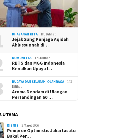
1
KHAZANAH KITA
186 Dilihat
Jejak Sang Penjaga Aqidah
Ahlussunnah di…
2
KOMUNITAS
176 Dilihat
RBTS dan MGG Indonesia
Kenalkan Upaya L…
3
BUDAYA DAN SEJARAH
,
OLAHRAGA
143
Dilihat
Aroma Dendam di Ulangan
Pertandingan 60 …
A UTAMA
BISNIS
2 Maret 2026
Pemprov Optimistis Jakartasatu
Bakal Per…