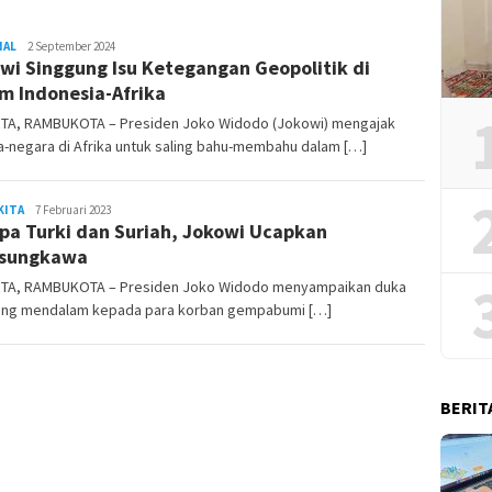
NAL
REDAKSI
2 September 2024
wi Singgung Isu Ketegangan Geopolitik di
RAMBUKOTA
m Indonesia-Afrika
TA, RAMBUKOTA – Presiden Joko Widodo (Jokowi) mengajak
-negara di Afrika untuk saling bahu-membahu dalam […]
KITA
Rambu
7 Februari 2023
a Turki dan Suriah, Jokowi Ucapkan
Kota
asungkawa
TA, RAMBUKOTA – Presiden Joko Widodo menyampaikan duka
yang mendalam kepada para korban gempabumi […]
BERIT