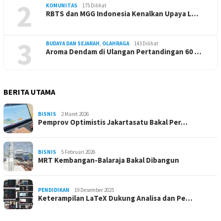
2
KOMUNITAS
175 Dilihat
RBTS dan MGG Indonesia Kenalkan Upaya L…
3
BUDAYA DAN SEJARAH
,
OLAHRAGA
143 Dilihat
Aroma Dendam di Ulangan Pertandingan 60 …
BERITA UTAMA
BISNIS
2 Maret 2026
Pemprov Optimistis Jakartasatu Bakal Per…
BISNIS
5 Februari 2026
MRT Kembangan-Balaraja Bakal Dibangun
PENDIDIKAN
19 Desember 2025
Keterampilan LaTeX Dukung Analisa dan Pe…