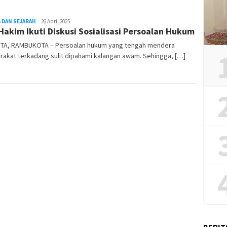
 DAN SEJARAH
REDAKSI
26 April 2025
Hakim Ikuti Diskusi Sosialisasi Persoalan Hukum
RAMBUKOTA
TA, RAMBUKOTA – Persoalan hukum yang tengah mendera
akat terkadang sulit dipahami kalangan awam. Sehingga, […]
BERIT