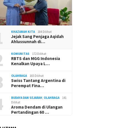
1
KHAZANAH KITA
184 Dilihat
Jejak Sang Penjaga Aqidah
Ahlussunnah di…
2
KOMUNITAS
172 Dilihat
RBTS dan MGG Indonesia
Kenalkan Upaya L…
3
OLAHRAGA
165 Dilihat
Swiss Tantang Argentina di
Perempat Fina…
4
BUDAYA DAN SEJARAH
,
OLAHRAGA
141
Dilihat
Aroma Dendam di Ulangan
Pertandingan 60 …
A UTAMA