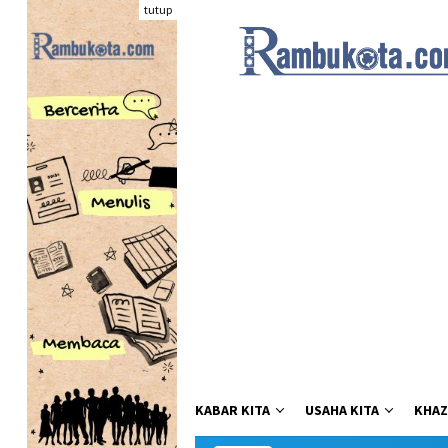
Loncat
tutup
ke
konten
KABAR KITA
USAHA KITA
KHAZ