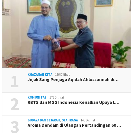
1
KHAZANAH KITA
186 Dilihat
Jejak Sang Penjaga Aqidah Ahlussunnah di…
2
KOMUNITAS
175 Dilihat
RBTS dan MGG Indonesia Kenalkan Upaya L…
3
BUDAYA DAN SEJARAH
,
OLAHRAGA
143 Dilihat
Aroma Dendam di Ulangan Pertandingan 60 …