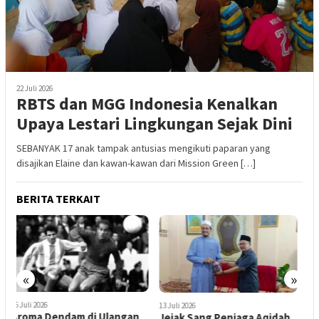
22 Juli 2026
RBTS dan MGG Indonesia Kenalkan
Upaya Lestari Lingkungan Sejak Dini
SEBANYAK 17 anak tampak antusias mengikuti paparan yang
disajikan Elaine dan kawan-kawan dari Mission Green […]
BERITA TERKAIT
«
»
8 Juli 2026
8
13 Juli 2026
Swiss Tantang Argentina di
J
Jejak Sang Penjaga Aqidah