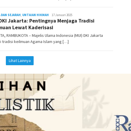
 DAN SEJARAH
,
UNTAIAN HIKMAH
REDAKSI
17 Januari 2025
DKI Jakarta: Pentingnya Menjaga Tradisi
RAMBUKOTA
muan Lewat Kaderisasi
A, RAMBUKOTA – Majelis Ulama Indonesia (MUI) DKI Jakarta
i tradisi keilmuan Agama Islam yang […]
Lihat Lainnya