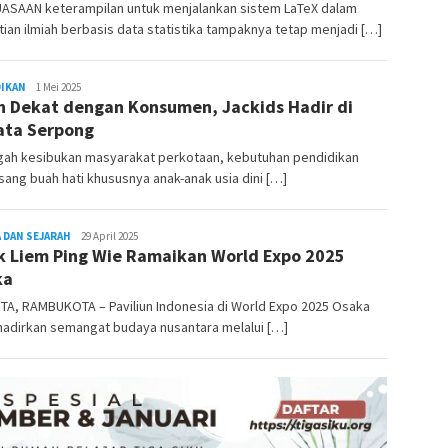
ASAAN keterampilan untuk menjalankan sistem LaTeX dalam
tian ilmiah berbasis data statistika tampaknya tetap menjadi […]
DIKAN
REDAKSI
1 Mei 2025
h Dekat dengan Konsumen, Jackids Hadir di
RAMBUKOTA
ata Serpong
ngah kesibukan masyarakat perkotaan, kebutuhan pendidikan
sang buah hati khususnya anak-anak usia dini […]
 DAN SEJARAH
REDAKSI
29 April 2025
k Liem Ping Wie Ramaikan World Expo 2025
RAMBUKOTA
ka
TA, RAMBUKOTA – Paviliun Indonesia di World Expo 2025 Osaka
adirkan semangat budaya nusantara melalui […]