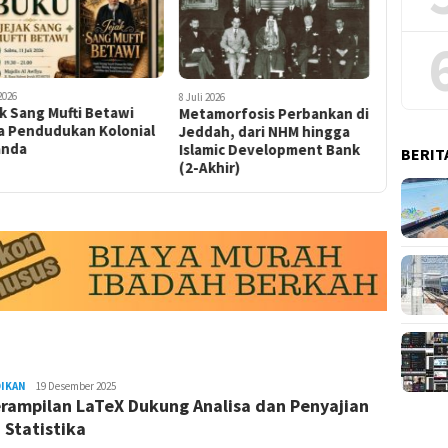
 2026
8 Juli 2026
k Sang Mufti Betawi
Metamorfosis Perbankan di
a Pendudukan Kolonial
Jeddah, dari NHM hingga
anda
Islamic Development Bank
BERIT
(2-Akhir)
DIKAN
REDAKSI
19 Desember 2025
rampilan LaTeX Dukung Analisa dan Penyajian
RAMBUKOTA
 Statistika