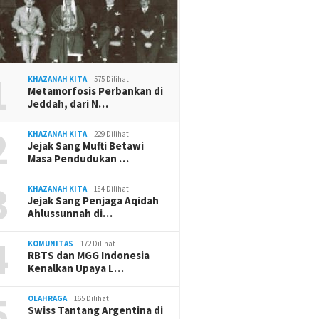
1
KHAZANAH KITA
575 Dilihat
Metamorfosis Perbankan di
Jeddah, dari N…
2
KHAZANAH KITA
229 Dilihat
Jejak Sang Mufti Betawi
Masa Pendudukan …
3
KHAZANAH KITA
184 Dilihat
Jejak Sang Penjaga Aqidah
Ahlussunnah di…
4
KOMUNITAS
172 Dilihat
RBTS dan MGG Indonesia
Kenalkan Upaya L…
5
OLAHRAGA
165 Dilihat
Swiss Tantang Argentina di