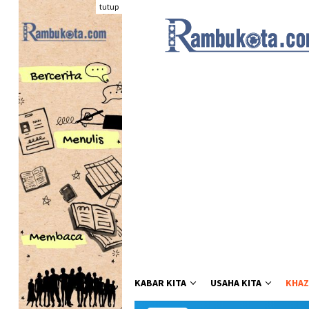
Loncat
tutup
ke
konten
KABAR KITA
USAHA KITA
KHAZ