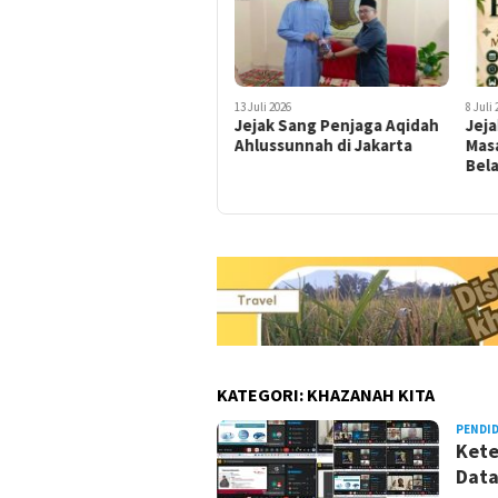
13 Juli 2026
8 Juli
Jejak Sang Penjaga Aqidah
Jeja
Ahlussunnah di Jakarta
Mas
Bel
KATEGORI:
KHAZANAH KITA
PENDI
Kete
Data