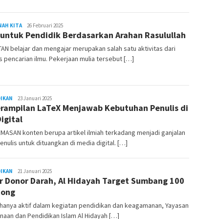
NAH KITA
REDAKSI
26 Februari 2025
 untuk Pendidik Berdasarkan Arahan Rasulullah
RAMBUKOTA
AN belajar dan mengajar merupakan salah satu aktivitas dari
 pencarian ilmu. Pekerjaan mulia tersebut […]
DIKAN
REDAKSI
23 Januari 2025
rampilan LaTeX Menjawab Kebutuhan Penulis di
RAMBUKOTA
Digital
ASAN konten berupa artikel ilmiah terkadang menjadi ganjalan
enulis untuk dituangkan di media digital. […]
DIKAN
REDAKSI
21 Januari 2025
r Donor Darah, Al Hidayah Target Sumbang 100
RAMBUKOTA
tong
hanya aktif dalam kegiatan pendidikan dan keagamanan, Yayasan
aan dan Pendidikan Islam Al Hidayah […]