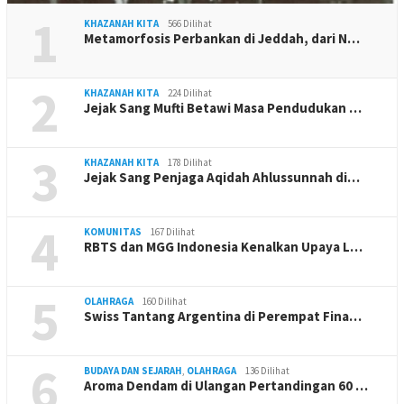
1
KHAZANAH KITA
566 Dilihat
Metamorfosis Perbankan di Jeddah, dari N…
2
KHAZANAH KITA
224 Dilihat
Jejak Sang Mufti Betawi Masa Pendudukan …
3
KHAZANAH KITA
178 Dilihat
Jejak Sang Penjaga Aqidah Ahlussunnah di…
4
KOMUNITAS
167 Dilihat
RBTS dan MGG Indonesia Kenalkan Upaya L…
5
OLAHRAGA
160 Dilihat
Swiss Tantang Argentina di Perempat Fina…
6
BUDAYA DAN SEJARAH
,
OLAHRAGA
136 Dilihat
Aroma Dendam di Ulangan Pertandingan 60 …