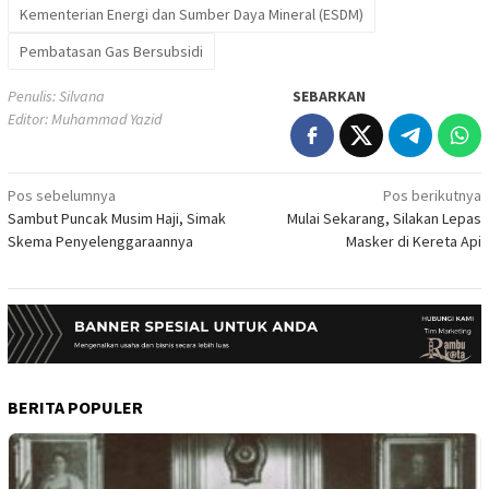
Kementerian Energi dan Sumber Daya Mineral (ESDM)
Pembatasan Gas Bersubsidi
Penulis: Silvana
SEBARKAN
Editor: Muhammad Yazid
Navigasi
Pos sebelumnya
Pos berikutnya
Sambut Puncak Musim Haji, Simak
Mulai Sekarang, Silakan Lepas
pos
Skema Penyelenggaraannya
Masker di Kereta Api
BERITA POPULER