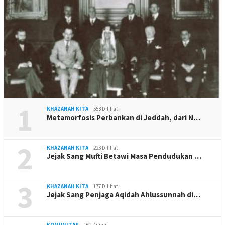
1
KHAZANAH KITA
553 Dilihat
Metamorfosis Perbankan di Jeddah, dari N…
2
KHAZANAH KITA
223 Dilihat
Jejak Sang Mufti Betawi Masa Pendudukan …
3
KHAZANAH KITA
177 Dilihat
Jejak Sang Penjaga Aqidah Ahlussunnah di…
KOMUNITAS
162 Dilihat