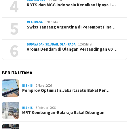
4
RBTS dan MGG Indonesia Kenalkan Upaya L…
5
OLAHRAGA
158 Dilihat
Swiss Tantang Argentina di Perempat Fina…
6
BUDAYA DAN SEJARAH
,
OLAHRAGA
135 Dilihat
Aroma Dendam di Ulangan Pertandingan 60 …
BERITA UTAMA
BISNIS
2 Maret 2026
Pemprov Optimistis Jakartasatu Bakal Per…
BISNIS
5 Februari 2026
MRT Kembangan-Balaraja Bakal Dibangun