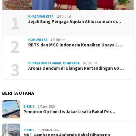
1
KHAZANAH KITA
189 Dilihat
Jejak Sang Penjaga Aqidah Ahlussunnah di…
2
KOMUNITAS
179 Dilihat
RBTS dan MGG Indonesia Kenalkan Upaya L…
3
BUDAYA DAN SEJARAH
,
OLAHRAGA
146 Dilihat
Aroma Dendam di Ulangan Pertandingan 60 …
BERITA UTAMA
BISNIS
2 Maret 2026
Pemprov Optimistis Jakartasatu Bakal Per…
BISNIS
5 Februari 2026
MRT Kembangan-Balaraja Bakal Dibangun