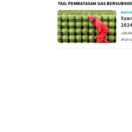
TAG:
PEMBATASAN GAS BERSUBSID
NASIO
Syar
202
JAKART
akan l