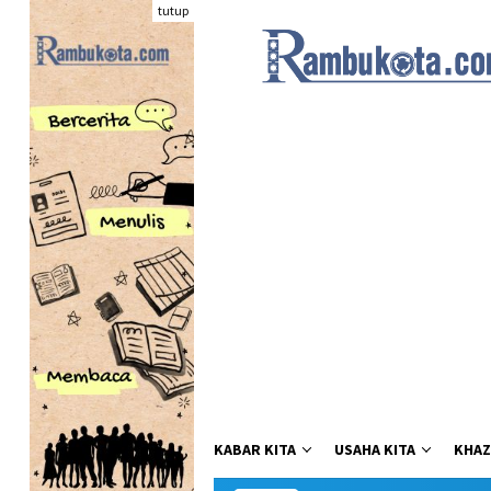
Loncat
tutup
ke
konten
KABAR KITA
USAHA KITA
KHAZ