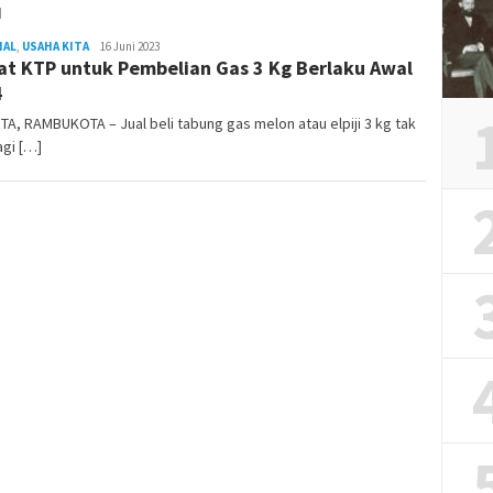
I
NAL
,
USAHA KITA
REDAKSI
16 Juni 2023
at KTP untuk Pembelian Gas 3 Kg Berlaku Awal
RAMBUKOTA
4
A, RAMBUKOTA – Jual beli tabung gas melon atau elpiji 3 kg tak
agi […]