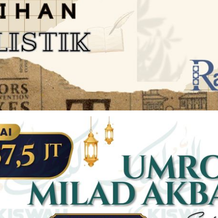
JARINGAN SOCIAL
DISCLAIMER
Facebook
Twitter
AN
PEDOMAN MEDIA SIBER
Linkedin
Youtub