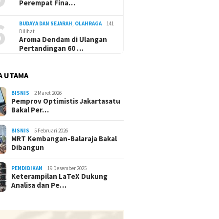
Perempat Fina…
6
BUDAYA DAN SEJARAH
,
OLAHRAGA
141
Dilihat
Aroma Dendam di Ulangan
Pertandingan 60 …
A UTAMA
BISNIS
2 Maret 2026
Pemprov Optimistis Jakartasatu
Bakal Per…
BISNIS
5 Februari 2026
MRT Kembangan-Balaraja Bakal
Dibangun
PENDIDIKAN
19 Desember 2025
Keterampilan LaTeX Dukung
Analisa dan Pe…