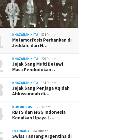
1
KHAZANAH KITA
574 Dilihat
Metamorfosis Perbankan di
Jeddah, dari N…
2
KHAZANAH KITA
229 Dilihat
Jejak Sang Mufti Betawi
Masa Pendudukan …
3
KHAZANAH KITA
184 Dilihat
Jejak Sang Penjaga Aqidah
Ahlussunnah di…
4
KOMUNITAS
172 Dilihat
RBTS dan MGG Indonesia
Kenalkan Upaya L…
5
OLAHRAGA
164 Dilihat
Swiss Tantang Argentina di