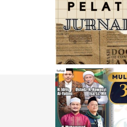
tutup
TENTANG RAMBU KOTA
REDAKSI
KONTAK KAMI
FORM PENGADU
KARIR