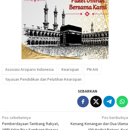
Asosiasi Arsiparis Indonesia
Kearsipan
PN-AAI
Yayasan Pendidikan dan Pelatihan Kearsipan
SEBARKAN
Navigasi
Pos sebelumnya
Pos berikutnya
Pemberdayaan Tambang Rakyat,
Kenang-Kenangan dari Dua Ulama
pos
APRI Yakin Bisa Sumbang Negara
Ahli Hadist Betawi, Kyai