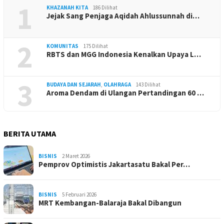
1
KHAZANAH KITA
186 Dilihat
Jejak Sang Penjaga Aqidah Ahlussunnah di…
2
KOMUNITAS
175 Dilihat
RBTS dan MGG Indonesia Kenalkan Upaya L…
3
BUDAYA DAN SEJARAH
,
OLAHRAGA
143 Dilihat
Aroma Dendam di Ulangan Pertandingan 60 …
BERITA UTAMA
BISNIS
2 Maret 2026
Pemprov Optimistis Jakartasatu Bakal Per…
BISNIS
5 Februari 2026
MRT Kembangan-Balaraja Bakal Dibangun