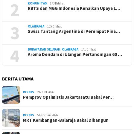
2
KOMUNITAS
173 Dilihat
RBTS dan MGG Indonesia Kenalkan Upaya L…
3
OLAHRAGA
165 Dilihat
Swiss Tantang Argentina di Perempat Fina…
4
BUDAYA DAN SEJARAH
,
OLAHRAGA
141 Dilihat
Aroma Dendam di Ulangan Pertandingan 60 …
BERITA UTAMA
BISNIS
2 Maret 2026
Pemprov Optimistis Jakartasatu Bakal Per…
BISNIS
5 Februari 2026
MRT Kembangan-Balaraja Bakal Dibangun