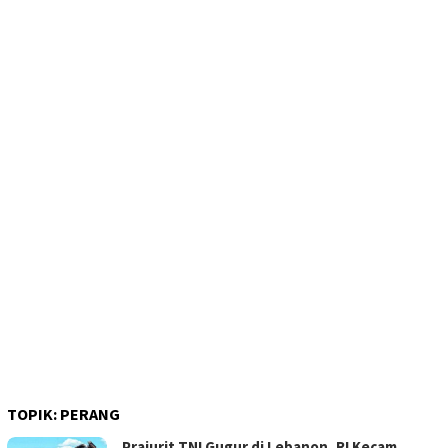
TOPIK:
PERANG
Prajurit TNI Gugur di Lebanon, RI Kecam