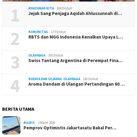
1
KHAZANAH KITA
184 Dilihat
Jejak Sang Penjaga Aqidah Ahlussunnah di…
2
KOMUNITAS
173 Dilihat
RBTS dan MGG Indonesia Kenalkan Upaya L…
3
OLAHRAGA
165 Dilihat
Swiss Tantang Argentina di Perempat Fina…
4
BUDAYA DAN SEJARAH
,
OLAHRAGA
141 Dilihat
Aroma Dendam di Ulangan Pertandingan 60 …
BERITA UTAMA
BISNIS
2 Maret 2026
Pemprov Optimistis Jakartasatu Bakal Per…