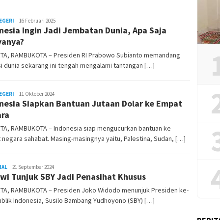
EGERI
REDAKSI
16 Februari 2025
nesia Ingin Jadi Jembatan Dunia, Apa Saja
RAMBUKOTA
yanya?
TA, RAMBUKOTA – Presiden RI Prabowo Subianto memandang
i dunia sekarang ini tengah mengalami tantangan […]
EGERI
REDAKSI
11 Oktober 2024
nesia Siapkan Bantuan Jutaan Dolar ke Empat
RAMBUKOTA
ra
TA, RAMBUKOTA – Indonesia siap mengucurkan bantuan ke
negara sahabat. Masing-masingnya yaitu, Palestina, Sudan, […]
NAL
REDAKSI
21 September 2024
wi Tunjuk SBY Jadi Penasihat Khusus
RAMBUKOTA
TA, RAMBUKOTA – Presiden Joko Widodo menunjuk Presiden ke-
blik Indonesia, Susilo Bambang Yudhoyono (SBY) […]
BERIT