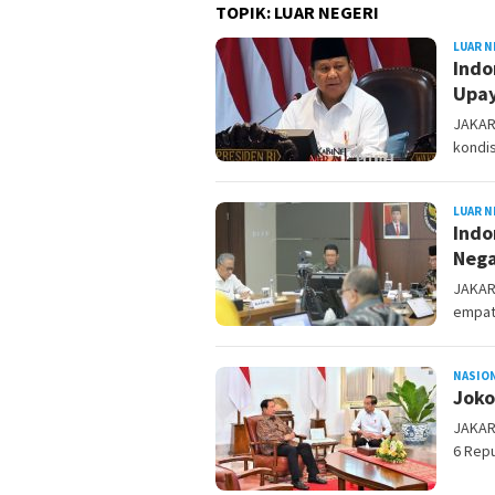
TOPIK:
LUAR NEGERI
LUAR N
Indo
Upa
JAKAR
kondis
LUAR N
Indo
Nega
JAKAR
empat 
NASIO
Joko
JAKAR
6 Repu