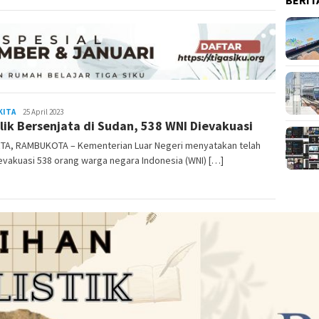
KITA
REDAKSI
25 April 2023
lik Bersenjata di Sudan, 538 WNI Dievakuasi
RAMBUKOTA
TA, RAMBUKOTA – Kementerian Luar Negeri menyatakan telah
vakuasi 538 orang warga negara Indonesia (WNI) […]