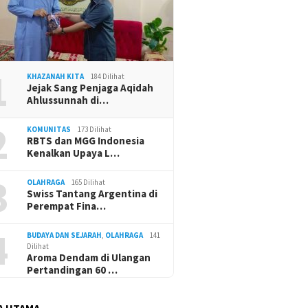
1
KHAZANAH KITA
184 Dilihat
Jejak Sang Penjaga Aqidah
Ahlussunnah di…
2
KOMUNITAS
173 Dilihat
RBTS dan MGG Indonesia
Kenalkan Upaya L…
3
OLAHRAGA
165 Dilihat
Swiss Tantang Argentina di
Perempat Fina…
4
BUDAYA DAN SEJARAH
,
OLAHRAGA
141
Dilihat
Aroma Dendam di Ulangan
Pertandingan 60 …
A UTAMA