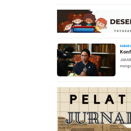
KABAR 
Konf
JAKAR
menge