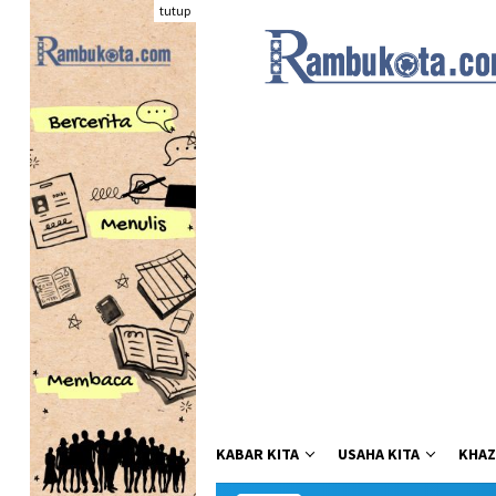
Loncat
tutup
ke
konten
KABAR KITA
USAHA KITA
KHAZ