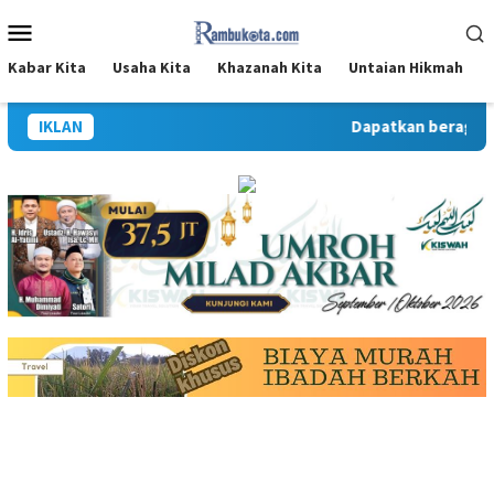
Loncat
Menu
ke
Mobile
konten
Kabar Kita
Usaha Kita
Khazanah Kita
Untaian Hikmah
IKLAN
Dapatkan beragam i