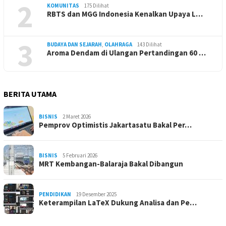
2
KOMUNITAS
175 Dilihat
RBTS dan MGG Indonesia Kenalkan Upaya L…
3
BUDAYA DAN SEJARAH
,
OLAHRAGA
143 Dilihat
Aroma Dendam di Ulangan Pertandingan 60 …
BERITA UTAMA
BISNIS
2 Maret 2026
Pemprov Optimistis Jakartasatu Bakal Per…
BISNIS
5 Februari 2026
MRT Kembangan-Balaraja Bakal Dibangun
PENDIDIKAN
19 Desember 2025
Keterampilan LaTeX Dukung Analisa dan Pe…