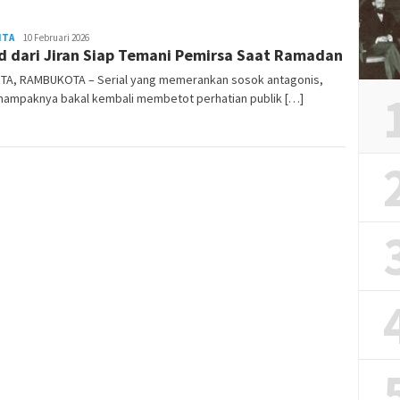
ITA
REDAKSI
10 Februari 2026
d dari Jiran Siap Temani Pemirsa Saat Ramadan
RAMBUKOTA
TA, RAMBUKOTA – Serial yang memerankan sosok antagonis,
 nampaknya bakal kembali membetot perhatian publik […]