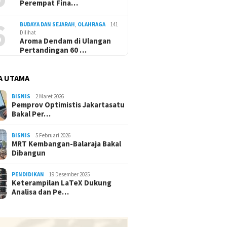
Perempat Fina…
6
BUDAYA DAN SEJARAH
,
OLAHRAGA
141
Dilihat
Aroma Dendam di Ulangan
Pertandingan 60 …
A UTAMA
BISNIS
2 Maret 2026
Pemprov Optimistis Jakartasatu
Bakal Per…
BISNIS
5 Februari 2026
MRT Kembangan-Balaraja Bakal
Dibangun
PENDIDIKAN
19 Desember 2025
Keterampilan LaTeX Dukung
Analisa dan Pe…