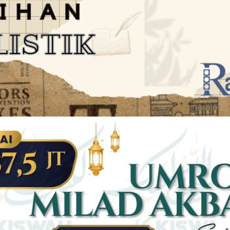
JARINGAN SOCIAL
DISCLAIMER
Facebook
Twitter
AN
PEDOMAN MEDIA SIBER
Linkedin
Youtub