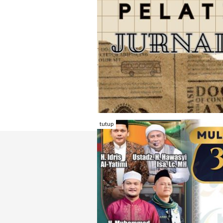
tutup
TENTANG RAMBU KOTA
REDAKSI
KONTAK KAMI
FORM PENGADU
KARIR