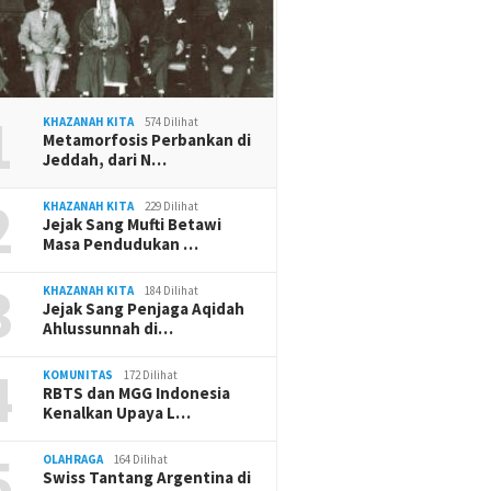
1
KHAZANAH KITA
574 Dilihat
Metamorfosis Perbankan di
Jeddah, dari N…
2
KHAZANAH KITA
229 Dilihat
Jejak Sang Mufti Betawi
Masa Pendudukan …
3
KHAZANAH KITA
184 Dilihat
Jejak Sang Penjaga Aqidah
Ahlussunnah di…
4
KOMUNITAS
172 Dilihat
RBTS dan MGG Indonesia
Kenalkan Upaya L…
5
OLAHRAGA
164 Dilihat
Swiss Tantang Argentina di