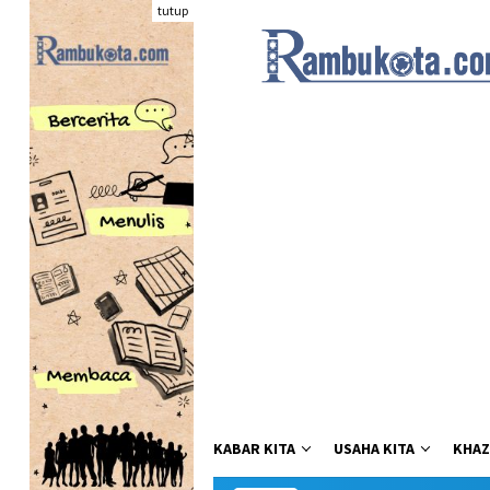
Loncat
tutup
ke
konten
KABAR KITA
USAHA KITA
KHAZ