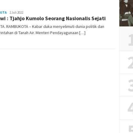
KITA
admin
2 Juli 2022
wi : Tjahjo Kumolo Seorang Nasionalis Sejati
TA. RAMBUKOTA – Kabar duka menyelimuti dunia politik dan
ntahan di Tanah Air. Menteri Pendayagunaan […]