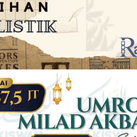
JARINGAN SOCIAL
DISCLAIMER
Facebook
Twitter
AN
PEDOMAN MEDIA SIBER
Linkedin
Youtub