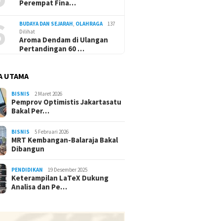
Perempat Fina…
6
BUDAYA DAN SEJARAH
,
OLAHRAGA
137
Dilihat
Aroma Dendam di Ulangan
Pertandingan 60 …
A UTAMA
BISNIS
2 Maret 2026
Pemprov Optimistis Jakartasatu
Bakal Per…
BISNIS
5 Februari 2026
MRT Kembangan-Balaraja Bakal
Dibangun
PENDIDIKAN
19 Desember 2025
Keterampilan LaTeX Dukung
Analisa dan Pe…