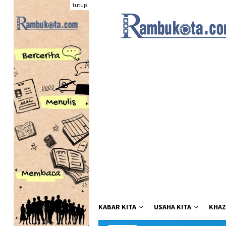
Loncat
tutup
ke
konten
KABAR KITA
USAHA KITA
KHAZ