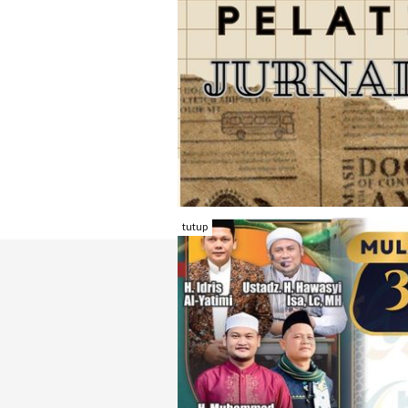
tutup
TENTANG RAMBU KOTA
REDAKSI
KONTAK KAMI
FORM PENGADU
KARIR