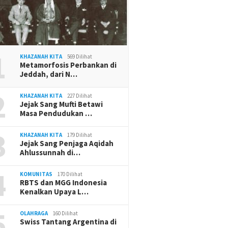
1
KHAZANAH KITA
569 Dilihat
Metamorfosis Perbankan di
Jeddah, dari N…
2
KHAZANAH KITA
227 Dilihat
Jejak Sang Mufti Betawi
Masa Pendudukan …
3
KHAZANAH KITA
179 Dilihat
Jejak Sang Penjaga Aqidah
Ahlussunnah di…
4
KOMUNITAS
170 Dilihat
RBTS dan MGG Indonesia
Kenalkan Upaya L…
5
OLAHRAGA
160 Dilihat
Swiss Tantang Argentina di