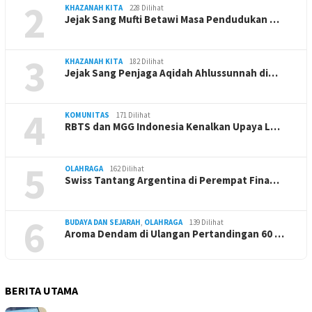
2
KHAZANAH KITA
228 Dilihat
Jejak Sang Mufti Betawi Masa Pendudukan …
3
KHAZANAH KITA
182 Dilihat
Jejak Sang Penjaga Aqidah Ahlussunnah di…
4
KOMUNITAS
171 Dilihat
RBTS dan MGG Indonesia Kenalkan Upaya L…
5
OLAHRAGA
162 Dilihat
Swiss Tantang Argentina di Perempat Fina…
6
BUDAYA DAN SEJARAH
,
OLAHRAGA
139 Dilihat
Aroma Dendam di Ulangan Pertandingan 60 …
BERITA UTAMA