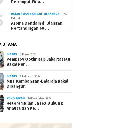
Perempat Fina…
6
BUDAYA DAN SEJARAH
,
OLAHRAGA
136
Dilihat
Aroma Dendam di Ulangan
Pertandingan 60 …
A UTAMA
BISNIS
2 Maret 2026
Pemprov Optimistis Jakartasatu
Bakal Per…
BISNIS
5 Februari 2026
MRT Kembangan-Balaraja Bakal
Dibangun
PENDIDIKAN
19 Desember 2025
Keterampilan LaTeX Dukung
Analisa dan Pe…