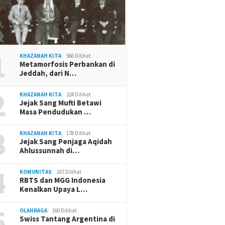
1
KHAZANAH KITA
566 Dilihat
Metamorfosis Perbankan di
Jeddah, dari N…
2
KHAZANAH KITA
224 Dilihat
Jejak Sang Mufti Betawi
Masa Pendudukan …
3
KHAZANAH KITA
178 Dilihat
Jejak Sang Penjaga Aqidah
Ahlussunnah di…
4
KOMUNITAS
167 Dilihat
RBTS dan MGG Indonesia
Kenalkan Upaya L…
5
OLAHRAGA
160 Dilihat
Swiss Tantang Argentina di