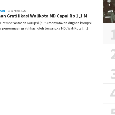
KAM
REDAKSI
23 Januari 2026
an Gratifikasi Walikota MD Capai Rp 1,1 M
RAMBUKOTA
I Pemberantasan Korupsi (KPK) menyatakan dugaan korupsi
 penerimaan gratifikasi oleh tersangka MD, Wali Kota […]