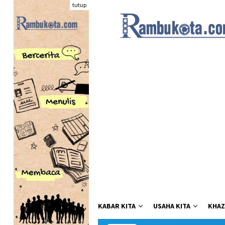
Loncat
tutup
ke
konten
KABAR KITA
USAHA KITA
KHAZ