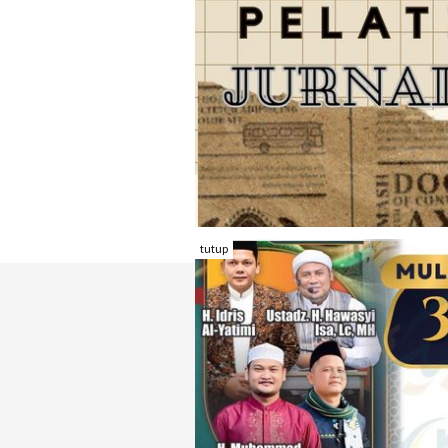
tutup
TENTANG RAMBU KOTA
REDAKSI
KONTAK KAMI
FORM PENGADU
KARIR