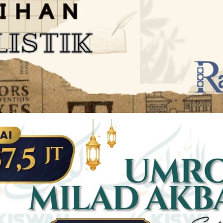
JARINGAN SOCIAL
DISCLAIMER
Facebook
Twitter
AN
PEDOMAN MEDIA SIBER
Linkedin
Youtub