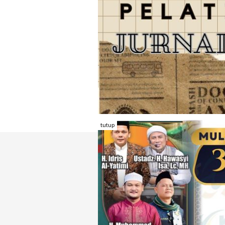
tutup
TENTANG RAMBU KOTA
REDAKSI
KONTAK KAMI
FORM PENGADU
KARIR