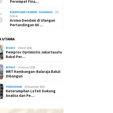
Perempat Fina…
6
BUDAYA DAN SEJARAH
,
OLAHRAGA
141
Dilihat
Aroma Dendam di Ulangan
Pertandingan 60 …
A UTAMA
BISNIS
2 Maret 2026
Pemprov Optimistis Jakartasatu
Bakal Per…
BISNIS
5 Februari 2026
MRT Kembangan-Balaraja Bakal
Dibangun
PENDIDIKAN
19 Desember 2025
Keterampilan LaTeX Dukung
Analisa dan Pe…