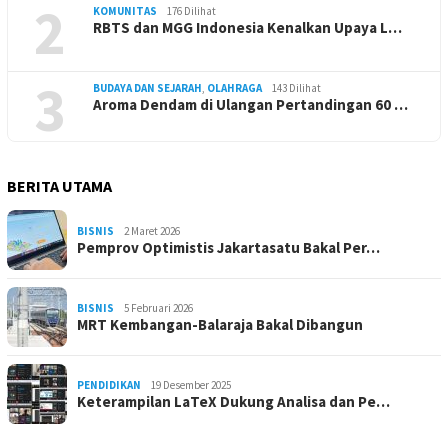
2
KOMUNITAS
176 Dilihat
RBTS dan MGG Indonesia Kenalkan Upaya L…
3
BUDAYA DAN SEJARAH
,
OLAHRAGA
143 Dilihat
Aroma Dendam di Ulangan Pertandingan 60 …
BERITA UTAMA
BISNIS
2 Maret 2026
Pemprov Optimistis Jakartasatu Bakal Per…
BISNIS
5 Februari 2026
MRT Kembangan-Balaraja Bakal Dibangun
PENDIDIKAN
19 Desember 2025
Keterampilan LaTeX Dukung Analisa dan Pe…