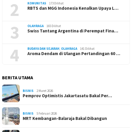
2
KOMUNITAS
173 Dilihat
RBTS dan MGG Indonesia Kenalkan Upaya L…
3
OLAHRAGA
165 Dilihat
Swiss Tantang Argentina di Perempat Fina…
4
BUDAYA DAN SEJARAH
,
OLAHRAGA
141 Dilihat
Aroma Dendam di Ulangan Pertandingan 60 …
BERITA UTAMA
BISNIS
2 Maret 2026
Pemprov Optimistis Jakartasatu Bakal Per…
BISNIS
5 Februari 2026
MRT Kembangan-Balaraja Bakal Dibangun