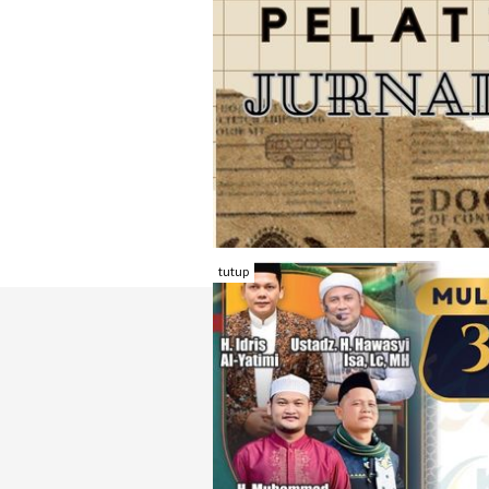
tutup
TENTANG RAMBU KOTA
REDAKSI
KONTAK KAMI
FORM PENGADU
KARIR