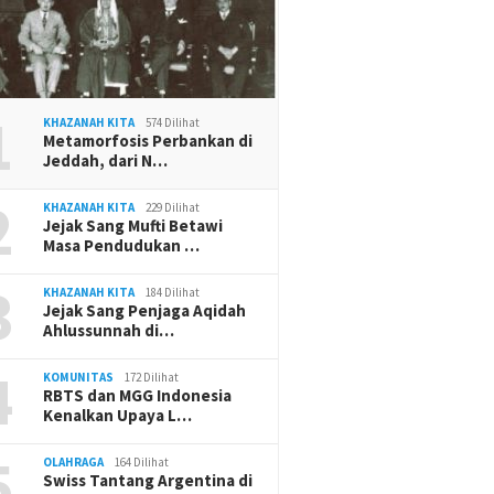
1
KHAZANAH KITA
574 Dilihat
Metamorfosis Perbankan di
Jeddah, dari N…
2
KHAZANAH KITA
229 Dilihat
Jejak Sang Mufti Betawi
Masa Pendudukan …
3
KHAZANAH KITA
184 Dilihat
Jejak Sang Penjaga Aqidah
Ahlussunnah di…
4
KOMUNITAS
172 Dilihat
RBTS dan MGG Indonesia
Kenalkan Upaya L…
5
OLAHRAGA
164 Dilihat
Swiss Tantang Argentina di