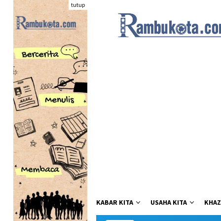
Loncat
tutup
ke
konten
KABAR KITA
USAHA KITA
KHAZ