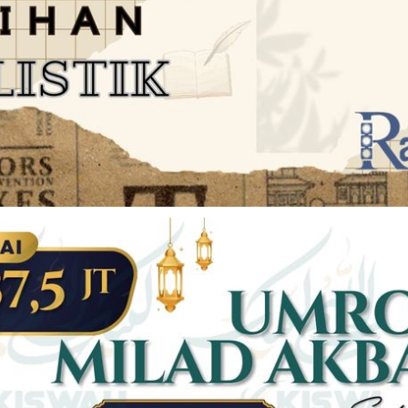
JARINGAN SOCIAL
DISCLAIMER
Facebook
Twitter
AN
PEDOMAN MEDIA SIBER
Linkedin
Youtub