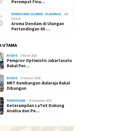
Perempat Fina…
6
BUDAYA DAN SEJARAH
,
OLAHRAGA
140
Dilihat
Aroma Dendam di Ulangan
Pertandingan 60 …
A UTAMA
BISNIS
2 Maret 2026
Pemprov Optimistis Jakartasatu
Bakal Per…
BISNIS
5 Februari 2026
MRT Kembangan-Balaraja Bakal
Dibangun
PENDIDIKAN
19 Desember 2025
Keterampilan LaTeX Dukung
Analisa dan Pe…