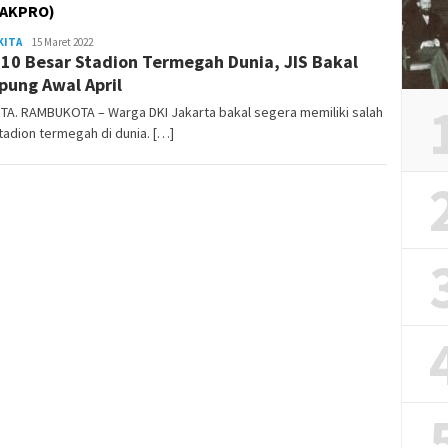
JAKPRO)
KITA
admin
15 Maret 2022
 10 Besar Stadion Termegah Dunia, JIS Bakal
ung Awal April
TA. RAMBUKOTA – Warga DKI Jakarta bakal segera memiliki salah
tadion termegah di dunia. […]