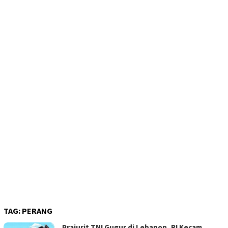
TAG:
PERANG
Prajurit TNI Gugur di Lebanon, RI Kecam