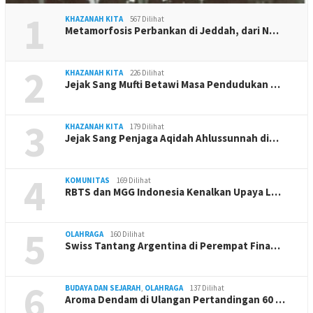
1
KHAZANAH KITA
567 Dilihat
Metamorfosis Perbankan di Jeddah, dari N…
2
KHAZANAH KITA
226 Dilihat
Jejak Sang Mufti Betawi Masa Pendudukan …
3
KHAZANAH KITA
179 Dilihat
Jejak Sang Penjaga Aqidah Ahlussunnah di…
4
KOMUNITAS
169 Dilihat
RBTS dan MGG Indonesia Kenalkan Upaya L…
5
OLAHRAGA
160 Dilihat
Swiss Tantang Argentina di Perempat Fina…
6
BUDAYA DAN SEJARAH
,
OLAHRAGA
137 Dilihat
Aroma Dendam di Ulangan Pertandingan 60 …