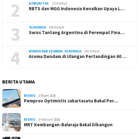
2
KOMUNITAS
172 Dilihat
RBTS dan MGG Indonesia Kenalkan Upaya L…
3
OLAHRAGA
165 Dilihat
Swiss Tantang Argentina di Perempat Fina…
4
BUDAYA DAN SEJARAH
,
OLAHRAGA
141 Dilihat
Aroma Dendam di Ulangan Pertandingan 60 …
BERITA UTAMA
BISNIS
2 Maret 2026
Pemprov Optimistis Jakartasatu Bakal Per…
BISNIS
5 Februari 2026
MRT Kembangan-Balaraja Bakal Dibangun